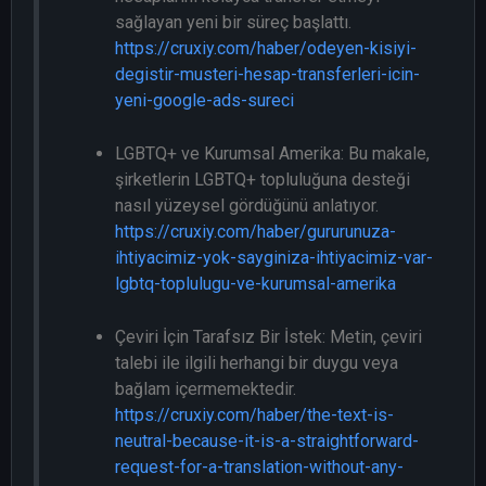
sağlayan yeni bir süreç başlattı.
https://cruxiy.com/haber/odeyen-kisiyi-
degistir-musteri-hesap-transferleri-icin-
yeni-google-ads-sureci
LGBTQ+ ve Kurumsal Amerika: Bu makale,
şirketlerin LGBTQ+ topluluğuna desteği
nasıl yüzeysel gördüğünü anlatıyor.
https://cruxiy.com/haber/gururunuza-
ihtiyacimiz-yok-sayginiza-ihtiyacimiz-var-
lgbtq-toplulugu-ve-kurumsal-amerika
Çeviri İçin Tarafsız Bir İstek: Metin, çeviri
talebi ile ilgili herhangi bir duygu veya
bağlam içermemektedir.
https://cruxiy.com/haber/the-text-is-
neutral-because-it-is-a-straightforward-
request-for-a-translation-without-any-