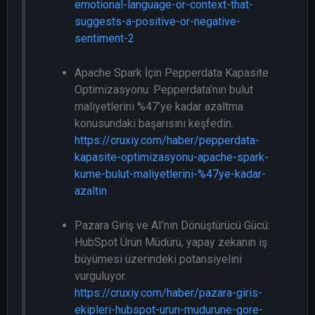
emotional-language-or-context-that-
suggests-a-positive-or-negative-
sentiment-2
Apache Spark İçin Pepperdata Kapasite
Optimizasyonu: Pepperdata’nın bulut
maliyetlerini %47’ye kadar azaltma
konusundaki başarısını keşfedin.
https://cruxiy.com/haber/pepperdata-
kapasite-optimizasyonu-apache-spark-
kume-bulut-maliyetlerini-%47ye-kadar-
azaltin
Pazara Giriş ve AI’nın Dönüştürücü Gücü:
HubSpot Ürün Müdürü, yapay zekanın iş
büyümesi üzerindeki potansiyelini
vurguluyor.
https://cruxiy.com/haber/pazara-giris-
ekipleri-hubspot-urun-mudurune-gore-