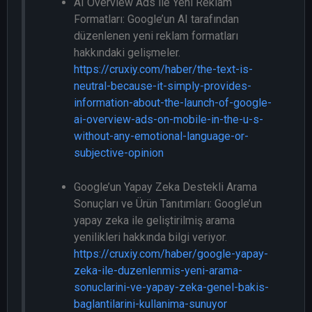
AI Overview Ads ile Yeni Reklam
Formatları: Google’un AI tarafından
düzenlenen yeni reklam formatları
hakkındaki gelişmeler.
https://cruxiy.com/haber/the-text-is-
neutral-because-it-simply-provides-
information-about-the-launch-of-google-
ai-overview-ads-on-mobile-in-the-u-s-
without-any-emotional-language-or-
subjective-opinion
Google’un Yapay Zeka Destekli Arama
Sonuçları ve Ürün Tanıtımları: Google’un
yapay zeka ile geliştirilmiş arama
yenilikleri hakkında bilgi veriyor.
https://cruxiy.com/haber/google-yapay-
zeka-ile-duzenlenmis-yeni-arama-
sonuclarini-ve-yapay-zeka-genel-bakis-
baglantilarini-kullanima-sunuyor