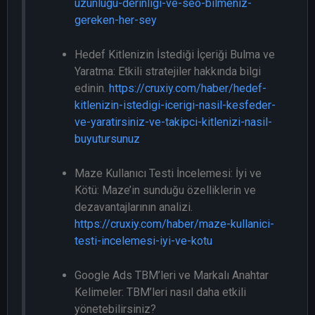
uzunlugu-derinligi-ve-seo-bilmeniz-
gereken-her-sey
Hedef Kitlenizin İstediği İçeriği Bulma ve
Yaratma: Etkili stratejiler hakkında bilgi
edinin.
https://cruxiy.com/haber/hedef-
kitlenizin-istedigi-icerigi-nasil-kesfeder-
ve-yaratirsiniz-ve-takipci-kitlenizi-nasil-
buyutursunuz
Maze Kullanıcı Testi İncelemesi: İyi ve
Kötü: Maze’in sunduğu özelliklerin ve
dezavantajlarının analizi.
https://cruxiy.com/haber/maze-kullanici-
testi-incelemesi-iyi-ve-kotu
Google Ads TBM’leri ve Markalı Anahtar
Kelimeler: TBM’leri nasıl daha etkili
yönetebilirsiniz?