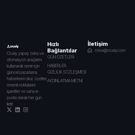
İletişim
Hızlı
Bağlantılar
crew@cruxiy.com
Cruxiy yapay zeka ve
GÜN ÖZETLERİ
otomasyon araçlarını
HABERLER
kullanarak senin için
GİZLİLİK SÖZLEŞMESİ
güncel pazarlama
haberlerini okur, özetler,
AYDINLATMA METNİ
önemli noktalarını
işaretler ve sana e-
posta olarak her gün
iletir.