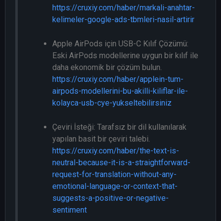
https://cruxiy.com/haber/markali-anahtar-
kelimeler-google-ads-tbmleri-nasil-artirir
Apple AirPods için USB-C Kılıf Çözümü:
Eski AirPods modellerine uygun bir kılıf ile
daha ekonomik bir çözüm bulun.
https://cruxiy.com/haber/applein-tum-
airpods-modellerini-bu-akilli-kiliflar-ile-
kolayca-usb-cye-yukseltebilirsiniz
Çeviri İsteği: Tarafsız bir dil kullanılarak
yapılan basit bir çeviri talebi.
https://cruxiy.com/haber/the-text-is-
neutral-because-it-is-a-straightforward-
request-for-translation-without-any-
emotional-language-or-context-that-
suggests-a-positive-or-negative-
sentiment