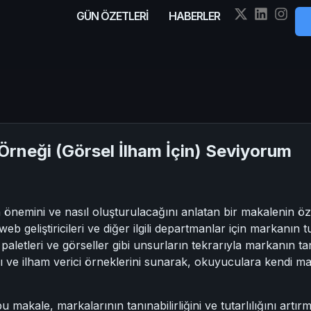
GÜN ÖZETLERİ
HABERLER
 Örneği (Görsel İlham İçin) Seviyorum
 önemini ve nasıl oluşturulacağını anlatan bir makalenin özet
web geliştiricileri ve diğer ilgili departmanlar için markanın t
 paletleri ve görseller gibi unsurların tekrarıyla markanın tanı
ve ilham verici örneklerini sunarak, okuyuculara kendi marka
 makale, markalarının tanınabilirliğini ve tutarlılığını artı