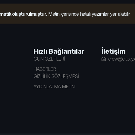
matik oluşturulmuştur.
Metin içerisinde hatalı yazımlar yer alabilir
Hızlı Bağlantılar
İletişim
GÜN ÖZETLERİ
crew@cruxiy
HABERLER
GİZLİLİK SÖZLEŞMESİ
AYDINLATMA METNİ