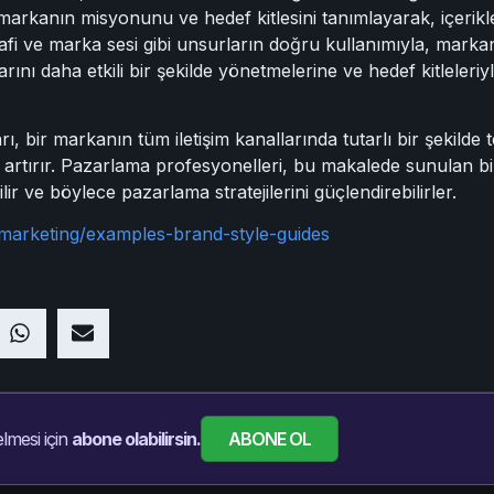
markanın misyonunu ve hedef kitlesini tanımlayarak, içerikl
rafi ve marka sesi gibi unsurların doğru kullanımıyla, markanın
arını daha etkili bir şekilde yönetmelerine ve hedef kitleler
ı, bir markanın tüm iletişim kanallarında tutarlı bir şekilde
ğını artırır. Pazarlama profesyonelleri, bu makalede sunulan b
ilir ve böylece pazarlama stratejilerini güçlendirebilirler.
/marketing/examples-brand-style-guides
ABONE OL
lmesi için
abone olabilirsin.