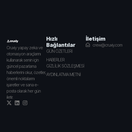
İletişim
Hızlı
Bağlantılar
crew@cruxiy.com
Cruxiy yapay zeka ve
GÜN ÖZETLERİ
otomasyon araçlarını
HABERLER
kullanarak senin için
GİZLİLİK SÖZLEŞMESİ
güncel pazarlama
haberlerini okur, özetler,
AYDINLATMA METNİ
önemli noktalarını
işaretler ve sana e-
posta olarak her gün
iletir.