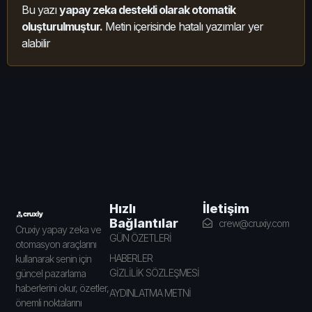
Bu yazı
yapay zeka destekli olarak otomatik
oluşturulmuştur.
Metin içerisinde hatalı yazımlar yer
alabilir
İletişim
Hızlı
Bağlantılar
crew@cruxiy.com
Cruxiy yapay zeka ve
GÜN ÖZETLERİ
otomasyon araçlarını
HABERLER
kullanarak senin için
GİZLİLİK SÖZLEŞMESİ
güncel pazarlama
haberlerini okur, özetler,
AYDINLATMA METNİ
önemli noktalarını