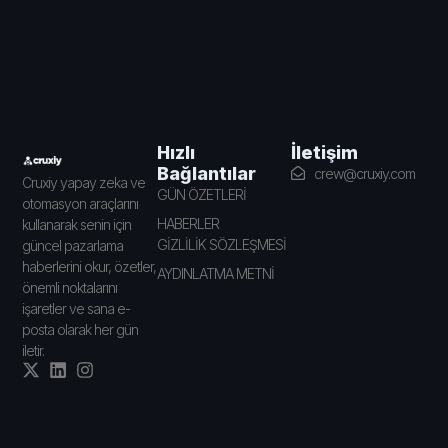
İletişim
Hızlı
Bağlantılar
crew@cruxiy.com
Cruxiy yapay zeka ve
GÜN ÖZETLERİ
otomasyon araçlarını
HABERLER
kullanarak senin için
GİZLİLİK SÖZLEŞMESİ
güncel pazarlama
haberlerini okur, özetler,
AYDINLATMA METNİ
önemli noktalarını
işaretler ve sana e-
posta olarak her gün
iletir.