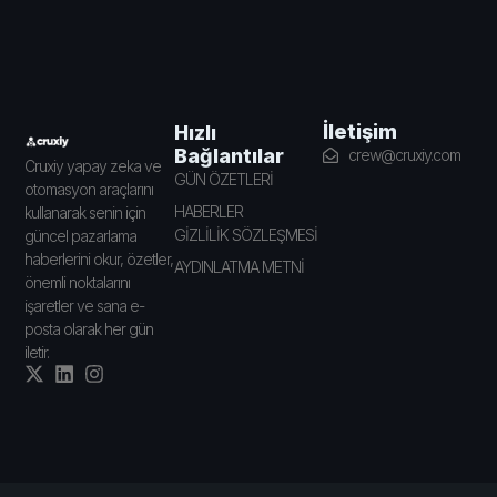
İletişim
Hızlı
Bağlantılar
crew@cruxiy.com
Cruxiy yapay zeka ve
GÜN ÖZETLERİ
otomasyon araçlarını
HABERLER
kullanarak senin için
GİZLİLİK SÖZLEŞMESİ
güncel pazarlama
haberlerini okur, özetler,
AYDINLATMA METNİ
önemli noktalarını
işaretler ve sana e-
posta olarak her gün
iletir.