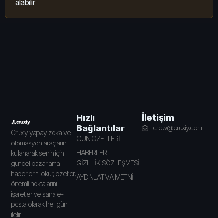
alabilir
İletişim
Hızlı
Bağlantılar
crew@cruxiy.com
Cruxiy yapay zeka ve
GÜN ÖZETLERİ
otomasyon araçlarını
HABERLER
kullanarak senin için
GİZLİLİK SÖZLEŞMESİ
güncel pazarlama
haberlerini okur, özetler,
AYDINLATMA METNİ
önemli noktalarını
işaretler ve sana e-
posta olarak her gün
iletir.