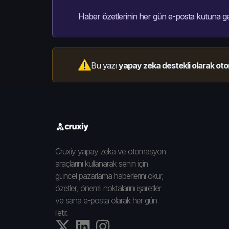
Haber özetlerinin her gün e-posta kutuna ge
Bu yazı
yapay zeka destekli olarak oto
Cruxiy yapay zeka ve otomasyon
araçlarını kullanarak senin için
güncel pazarlama haberlerini okur,
özetler, önemli noktalarını işaretler
ve sana e-posta olarak her gün
iletir.