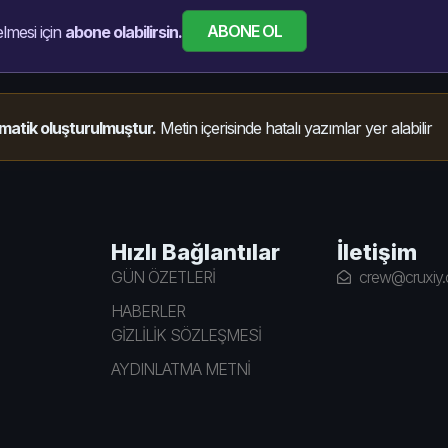
ABONE OL
lmesi için
abone olabilirsin.
matik oluşturulmuştur.
Metin içerisinde hatalı yazımlar yer alabilir
Hızlı Bağlantılar
İletişim
GÜN ÖZETLERİ
crew@cruxiy
HABERLER
GİZLİLİK SÖZLEŞMESİ
AYDINLATMA METNİ