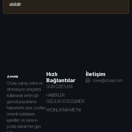
alabilir
İletişim
Hızlı
Bağlantılar
crew@cruxiy.com
Cruxiy yapay zeka ve
GÜN ÖZETLERİ
otomasyon araçlarını
HABERLER
kullanarak senin için
GİZLİLİK SÖZLEŞMESİ
güncel pazarlama
haberlerini okur, özetler,
AYDINLATMA METNİ
önemli noktalarını
işaretler ve sana e-
posta olarak her gün