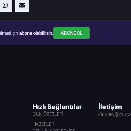
ABONE OL
lmesi için
abone olabilirsin.
Hızlı Bağlantılar
İletişim
GÜN ÖZETLERİ
crew@cruxiy
HABERLER