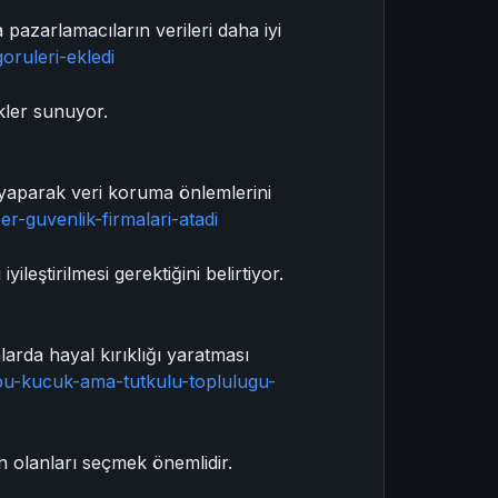
pazarlamacıların verileri daha iyi
oruleri-ekledi
ikler sunuyor.
ği yaparak veri koruma önlemlerini
er-guvenlik-firmalari-atadi
eştirilmesi gerektiğini belirtiyor.
nlarda hayal kırıklığı yaratması
-bu-kucuk-ama-tutkulu-toplulugu-
n olanları seçmek önemlidir.