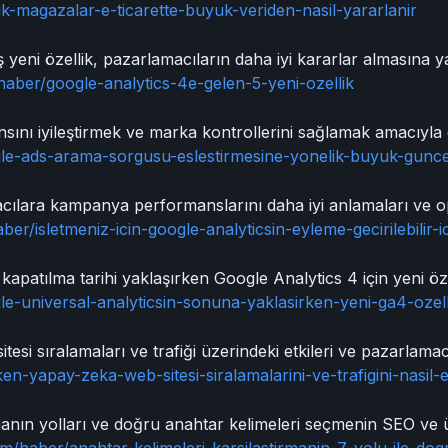
k-magazalar-e-ticarette-buyuk-veriden-nasil-yararlanir
yeni özellik, pazarlamacıların daha iyi kararlar almasına ya
haber/google-analytics-4e-gelen-5-yeni-ozellik
ını iyileştirmek ve marka kontrollerini sağlamak amacıyla
gle-ads-arama-sorgusu-eslestirmesine-yonelik-buyuk-gunce
ılara kampanya performanslarını daha iyi anlamaları ve opt
ber/isletmeniz-icin-google-analyticsin-eyleme-gecirilebilir
kapatılma tarihi yaklaşırken Google Analytics 4 için yeni öze
le-universal-analyticsin-sonuna-yaklasirken-yeni-ga4-ozell
si sıralamaları ve trafiği üzerindeki etkileri ve pazarlamacıl
en-yapay-zeka-web-sitesi-siralamalarini-ve-trafigini-nasil-
manın yolları ve doğru anahtar kelimeleri seçmenin SEO ve ücr