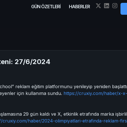
GÜN ÖZETLERİ
HABERLER
eni: 27/6/2024
t School” reklam eğitim platformunu yenileyip yeniden başlat
isteyenler için kullanıma sundu.
https://cruxiy.com/haber/x-
şlamasına 29 gün kaldı ve X, etkinlik etrafında marka işbirlik
://cruxiy.com/haber/2024-olimpiyatlari-etrafinda-reklam-firs