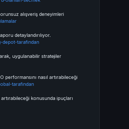
gru-olanlari-secmek
sorunsuz alışveriş deneyimleri
ulamalar
poru detaylandırılıyor.
g-depot-tarafindan
ak, uygulanabilir stratejiler
O performansını nasıl artırabileceği
lobal-tarafindan
l artırabileceği konusunda ipuçları