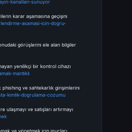
ayin-kanallari-sunuyor
lerin karar aşamasına geçişini
rlendirme-asamasi-icin-dogru-
nudaki görüşlerini ele alan bilgiler
yan yenilikçi bir kontrol cihazı
amak-mantikli
hishing ve sahtekarlık girişimlerini
osta-kimlik-dogrulama-cozumu
re ulaşmayı ve satışları artırmayı
rmek
lamak ve yönetmek için ipuçları