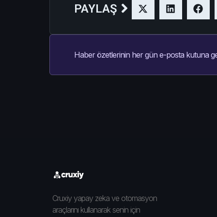
PAYLAŞ
Haber özetlerinin her gün e-posta kutuna ge
Cruxiy yapay zeka ve otomasyon
araçlarını kullanarak senin için