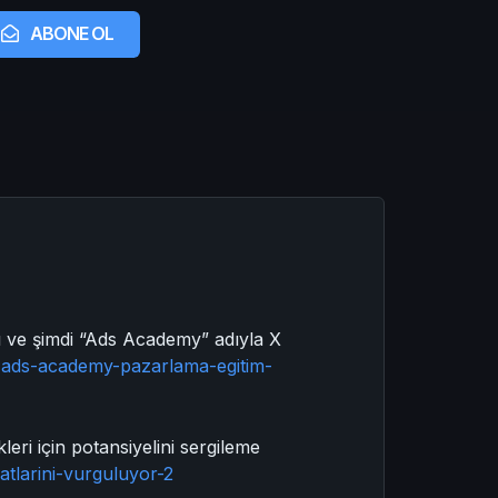
ABONE OL
tı ve şimdi “Ads Academy” adıyla X
x-ads-academy-pazarlama-egitim-
leri için potansiyelini sergileme
atlarini-vurguluyor-2