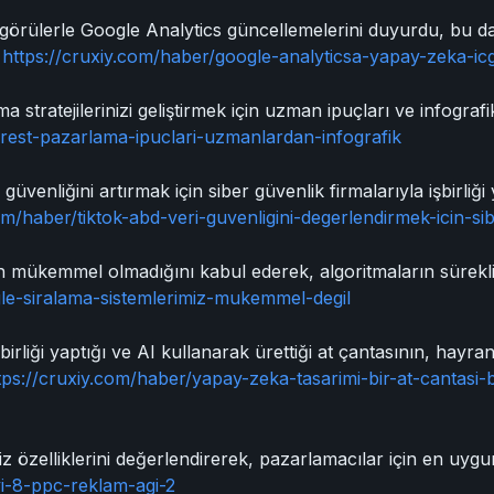
görülerle Google Analytics güncellemelerini duyurdu, bu da 
.
https://cruxiy.com/haber/google-analyticsa-yapay-zeka-icg
a stratejilerinizi geliştirmek için uzman ipuçları ve infograf
erest-pazarlama-ipuclari-uzmanlardan-infografik
 güvenliğini artırmak için siber güvenlik firmalarıyla işbirli
om/haber/tiktok-abd-veri-guvenligini-degerlendirmek-icin-sib
mükemmel olmadığını kabul ederek, algoritmaların sürekli iyil
gle-siralama-sistemlerimiz-mukemmel-degil
birliği yaptığı ve AI kullanarak ürettiği at çantasının, hayra
tps://cruxiy.com/haber/yapay-zeka-tasarimi-bir-at-cantasi
 özelliklerini değerlendirerek, pazarlamacılar için en uygu
yi-8-ppc-reklam-agi-2