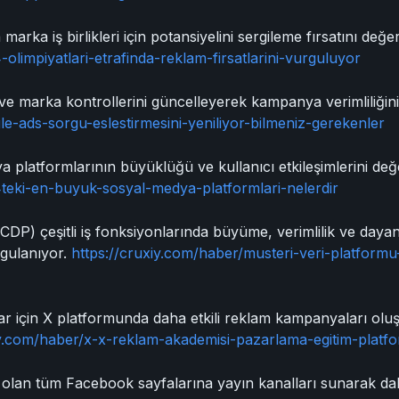
marka iş birlikleri için potansiyelini sergileme fırsatını değer
olimpiyatlari-etrafinda-reklam-firsatlarini-vurguluyor
e marka kontrollerini güncelleyerek kampanya verimliliğini 
le-ads-sorgu-eslestirmesini-yeniliyor-bilmeniz-gerekenler
platformlarının büyüklüğü ve kullanıcı etkileşimlerini değe
teki-en-buyuk-sosyal-medya-platformlari-nelerdir
(CDP) çeşitli iş fonksiyonlarında büyüme, verimlilik ve dayan
gulanıyor.
https://cruxiy.com/haber/musteri-veri-platform
r için X platformunda daha etkili reklam kampanyaları ol
iy.com/haber/x-x-reklam-akademisi-pazarlama-egitim-platfo
i olan tüm Facebook sayfalarına yayın kanalları sunarak dah