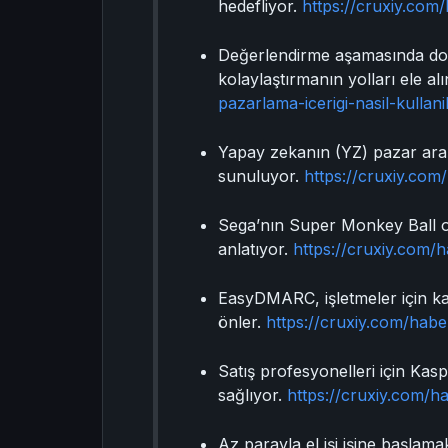
hedefliyor.
https://cruxiy.com
Değerlendirme aşamasında doğr
kolaylaştırmanın yolları ele al
pazarlama-icerigi-nasil-kullanil
Yapay zekanın (YZ) pazar araştı
sunuluyor.
https://cruxiy.com/
Sega’nın Super Monkey Ball oy
anlatıyor.
https://cruxiy.com/
EasyDMARC, işletmeler için ka
önler.
https://cruxiy.com/hab
Satış profesyonelleri için Kas
sağlıyor.
https://cruxiy.com/ha
Az parayla el işi işine başlam