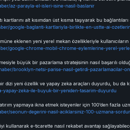
ber/az-parayla-el-isleri-isine-nasil-baslanir
 kartlarını alt kısımdan üst kısma taşıyarak bu bağlantıları
ber/google-baglanti-kartlariyla-birlikte-en-ustte-ai-ozetlerin
e eklenen yeni yerel mekan özellikleriyle kullanıcıların y
aber/google-chrome-mobil-chrome-eylemlerine-yerel-yerler
lmesiyle büyük bir pazarlama stratejisinin nasıl başarılı oldu
haber/brooklyn-netsi-parise-nasil-getirdi-pazarlamacilar-o
 dizi yeni özellik ve yapay zeka araçları duyurdu, bu da kul
ma-yapay-zeka-ile-buyuk-bir-yeniden-tasarim-duyurdu
atırım yapmaya ikna etmek isteyenler için 100’den fazla 
haber/seonun-degerini-nasil-aciklarsiniz-100-uzmana-sord
kullanarak e-ticarette nasıl rekabet avantajı sağlayabileceğ