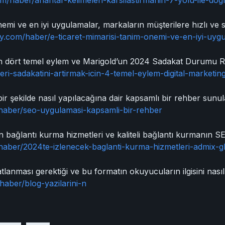
om/haber/anahtar-kelimeleri-karsilastirmanin-7-yolu-ile-do
önemi ve en iyi uygulamalar, markaların müşterilere hızlı ve 
xiy.com/haber/e-ticaret-mimarisi-tanim-onemi-ve-en-iyi-uyg
çin dört temel eylem ve Marigold’un 2024 Sadakat Durumu Ra
eri-sadakatini-artirmak-icin-4-temel-eylem-digital-marketin
r şekilde nasıl yapılacağına dair kapsamlı bir rehber sunular
/haber/seo-uygulamasi-kapsamli-bir-rehber
n bağlantı kurma hizmetleri ve kaliteli bağlantı kurmanın SE
/haber/2024te-izlenecek-baglanti-kurma-hizmetleri-admix-g
tlanması gerektiği ve bu formatın okuyucuların ilgisini nası
haber/blog-yazilarini-n