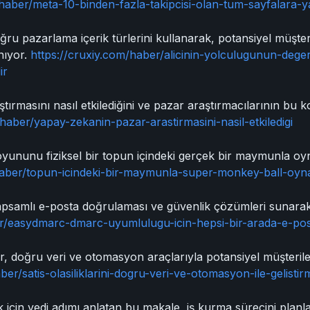
/haber/meta-10-binden-fazla-takipcisi-olan-tum-sayfalara-y
u pazarlama içerik türlerini kullanarak, potansiyel müşteri
ınıyor.
https://cruxiy.com/haber/alicinin-yolculugunun-dege
ir
rmasını nasıl etkilediğini ve pazar araştırmacılarının bu ko
haber/yapay-zekanin-pazar-arastirmasini-nasil-etkiledigi
ununu fiziksel bir topun içindeki gerçek bir maymunla oyna
haber/topun-icindeki-bir-maymunla-super-monkey-ball-oyn
psamlı e-posta doğrulaması ve güvenlik çözümleri sunarak p
er/easydmarc-dmarc-uyumlulugu-icin-hepsi-bir-arada-e-p
pr, doğru veri ve otomasyon araçlarıyla potansiyel müşterile
ber/satis-olasiliklarini-dogru-veri-ve-otomasyon-ile-gelisti
ak için yedi adımı anlatan bu makale, iş kurma sürecini plan