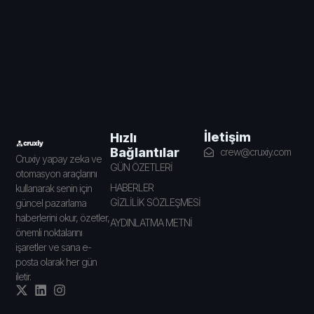
İletişim
Hızlı
Bağlantılar
crew@cruxiy.com
Cruxiy yapay zeka ve
GÜN ÖZETLERİ
otomasyon araçlarını
HABERLER
kullanarak senin için
GİZLİLİK SÖZLEŞMESİ
güncel pazarlama
haberlerini okur, özetler,
AYDINLATMA METNİ
önemli noktalarını
işaretler ve sana e-
posta olarak her gün
iletir.