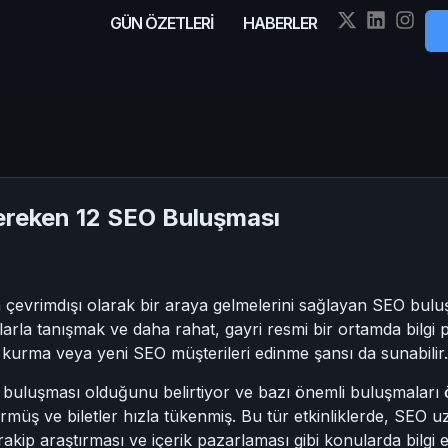
GÜN ÖZETLERİ
HABERLER
ereken 12 SEO Buluşması
rin çevrimdışı olarak bir araya gelmelerini sağlayan SEO bu
rla tanışmak ve daha rahat, gayri resmi bir ortamda bilgi pa
ar kurma veya yeni SEO müşterileri edinme şansı da sunabilir.
uluşması olduğunu belirtiyor ve bazı önemli buluşmaları ö
rmüş ve biletler hızla tükenmiş. Bu tür etkinliklerde, SEO 
, rakip araştırması ve içerik pazarlaması gibi konularda bilgi ed