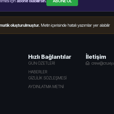
ABONE OL
lmesi için
abone olabilirsin.
matik oluşturulmuştur.
Metin içerisinde hatalı yazımlar yer alabilir
Hızlı Bağlantılar
İletişim
GÜN ÖZETLERİ
crew@cruxiy
HABERLER
GİZLİLİK SÖZLEŞMESİ
AYDINLATMA METNİ