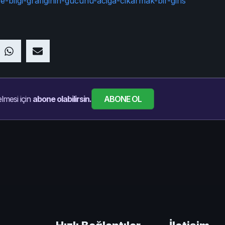
e-bilgi-grafiginin-gucunu-aciga-cikarmak-bir-giris
ABONE OL
lmesi için
abone olabilirsin.