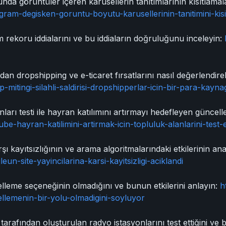
a görüntüler içeren karusellerin tanıtımlarının kısıtlamaları
gram-degisken-goruntu-boyutu-karusellerinin-tanitimini-kisi
m rekoru iddialarını ve bu iddiaların doğruluğunu inceleyin:
dan dropshipping ve e-ticaret fırsatlarını nasıl değerlendireb
mitingi-silahli-saldirisi-dropshipperlar-icin-bir-para-kayna
arı testi ile hayran katılımını artırmayı hedefleyen güncell
be-hayran-katilimini-artirmak-icin-topluluk-alanlarini-test-
rşı kayıtsızlığının ve arama algoritmalarındaki etkilerinin ana
un-site-yayincilarina-karsi-kayitsizligi-aciklandi
lleme seçeneğinin olmadığını ve bunun etkilerini anlayın:
h
ellemenin-bir-yolu-olmadigini-soyluyor
afından oluşturulan radyo istasyonlarını test ettiğini ve bu 