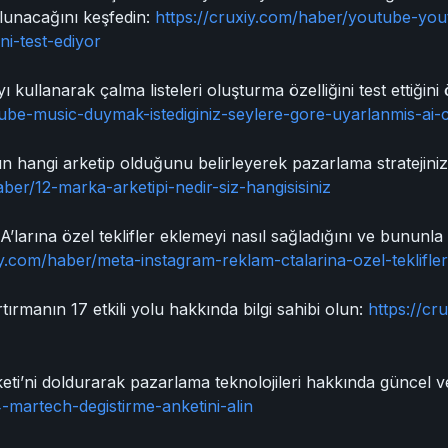
ulunacağını keşfedin:
https://cruxiy.com/haber/youtube-yout
ni-test-ediyor
ullanarak çalma listeleri oluşturma özelliğini test ettiğini
ube-music-duymak-istediginiz-seylere-gore-uyarlanmis-ai-cal
n hangi arketip olduğunu belirleyerek pazarlama stratejinizi
ber/12-marka-arketipi-nedir-siz-hangisisiniz
larına özel teklifler eklemeyi nasıl sağladığını ve bununl
iy.com/haber/meta-instagram-reklam-ctalarina-ozel-teklifler
ırmanın 17 etkili yolu hakkında bilgi sahibi olun:
https://cr
’ni doldurarak pazarlama teknolojileri hakkında güncel veri
-martech-degistirme-anketini-alin