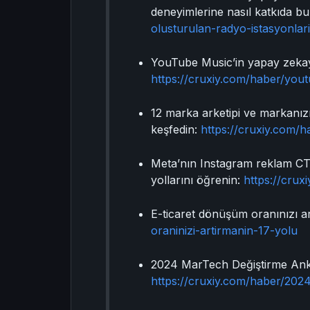
deneyimlerine nasıl katkıda b
olusturulan-radyo-istasyonlari
YouTube Music’in yapay zekayı k
https://cruxiy.com/haber/yout
12 marka arketipi ve markanızı
keşfedin:
https://cruxiy.com/ha
Meta’nın Instagram reklam CTA’
yollarını öğrenin:
https://crux
E-ticaret dönüşüm oranınızı art
oraninizi-artirmanin-17-yolu
2024 MarTech Değiştirme Anketi
https://cruxiy.com/haber/2024