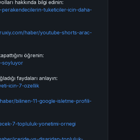
olları hakkında bilgi edinin:
-perakendecilerin-tuketiciler-icin-daha-
cruxiy.com/haber/youtube-shorts-arac-
apattığını öğrenin:
t-soyluyor
ladığı faydaları anlayın:
ti-icin-7-ozellik
haber/bilinen-11-google-isletme-profili-
lecek-7-topluluk-yonetimi-ornegi
haber/iceride-vs-disaridan-topluluk-