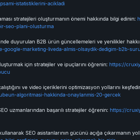
sami-istatistiklerini-acikladi
ması stratejileri oluşturmanın önemi hakkında bilgi edinin:
h
ir-seo-plani-olusturma
inde duyurulan B2B ürün güncellemeleri ve yenilikler hakkın
e-google-marketing-liveda-almis-olsaydik-dedigim-b2b-suru
uşturmak için stratejiler ve ipuçlarını öğrenin:
https://crux
ipucu
lıştığını ve video içeriklerini optimizasyon yollarını keşfedi
tubeun-algoritmasi-hakkinda-onaylanmis-20-gercek
EO uzmanlarından başarılı stratejiler öğrenin:
https://crux
ri kullanarak SEO asistanlarının gücünü açığa çıkarmanın yoll