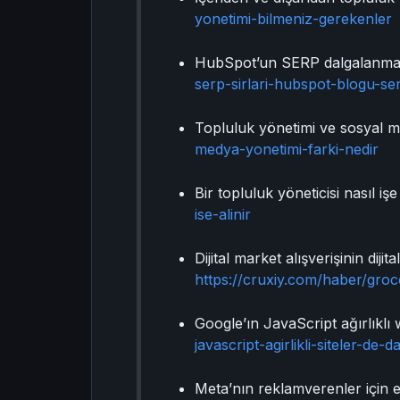
yonetimi-bilmeniz-gerekenler
HubSpot’un SERP dalgalanmalar
serp-sirlari-hubspot-blogu-se
Topluluk yönetimi ve sosyal m
medya-yonetimi-farki-nedir
Bir topluluk yöneticisi nasıl iş
ise-alinir
Dijital market alışverişinin di
https://cruxiy.com/haber/groce
Google’ın JavaScript ağırlıklı 
javascript-agirlikli-siteler-de
Meta’nın reklamverenler için etk