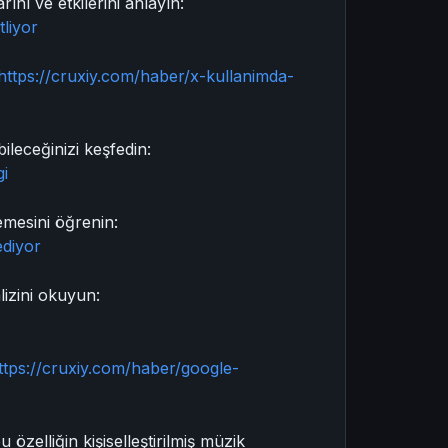
nı ve etkilerini anlayın:
tliyor
https://cruxiy.com/haber/x-kullanimda-
ileceğinizi keşfedin:
gi
emesini öğrenin:
ediyor
lizini okuyun:
ttps://cruxiy.com/haber/google-
özelliğin kişiselleştirilmiş müzik