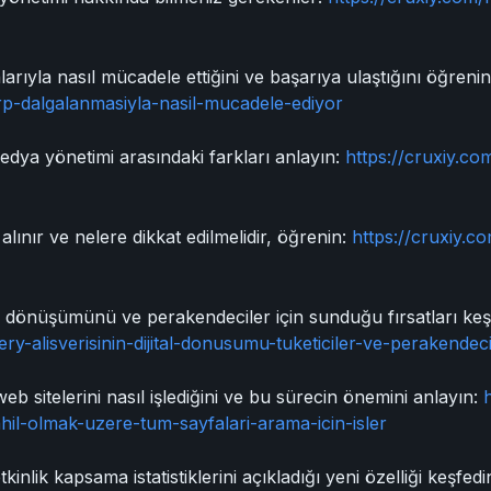
ıyla nasıl mücadele ettiğini ve başarıya ulaştığını öğreni
rp-dalgalanmasiyla-nasil-mucadele-ediyor
edya yönetimi arasındaki farkları anlayın:
https://cruxiy.co
e alınır ve nelere dikkat edilmelidir, öğrenin:
https://cruxiy.co
jital dönüşümünü ve perakendeciler için sunduğu fırsatları keş
ry-alisverisinin-dijital-donusumu-tuketiciler-ve-perakendec
web sitelerini nasıl işlediğini ve bu sürecin önemini anlayın:
-dahil-olmak-uzere-tum-sayfalari-arama-icin-isler
inlik kapsama istatistiklerini açıkladığı yeni özelliği keşfedi