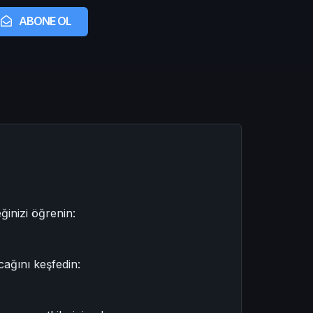
ABONE OL
ğinizi öğrenin:
acağını keşfedin: