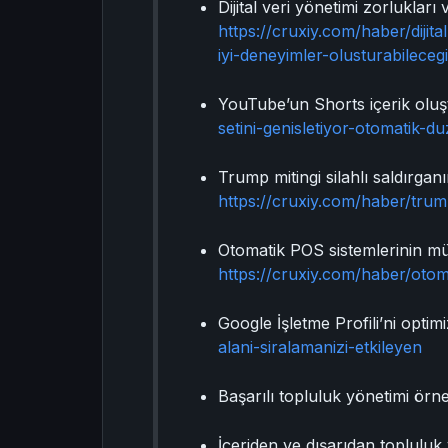
Dijital veri yönetimi zorluklar
https://cruxiy.com/haber/dijit
iyi-deneyimler-olusturabilecegi
YouTube’un Shorts içerik oluş
setini-genisletiyor-otomatik-
Trump mitingi silahlı saldırga
https://cruxiy.com/haber/trump
Otomatik POS sistemlerinin müş
https://cruxiy.com/haber/otoma
Google İşletme Profili’ni optim
alani-siralamanizi-etkileyen
Başarılı topluluk yönetimi örne
İçeriden ve dışarıdan topluluk