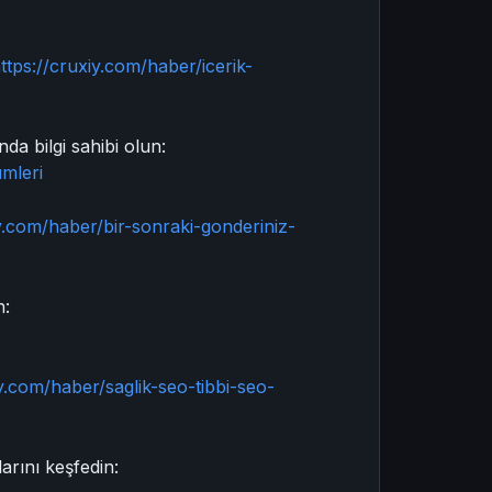
ttps://cruxiy.com/haber/icerik-
da bilgi sahibi olun:
mleri
iy.com/haber/bir-sonraki-gonderiniz-
n:
iy.com/haber/saglik-seo-tibbi-seo-
arını keşfedin: