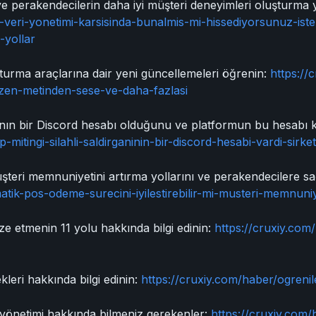
ı ve perakendecilerin daha iyi müşteri deneyimleri oluşturma y
al-veri-yonetimi-karsisinda-bunalmis-mi-hissediyorsunuz-iste
-yollar
turma araçlarına dair yeni güncellemeleri öğrenin:
https://
duzen-metinden-sese-ve-daha-fazlasi
nının bir Discord hesabı olduğunu ve platformun bu hesabı k
-mitingi-silahli-saldirganinin-bir-discord-hesabi-vardi-sirke
teri memnuniyetini artırma yollarını ve perakendecilere sağ
tik-pos-odeme-surecini-iyilestirebilir-mi-musteri-memnuniye
ize etmenin 11 yolu hakkında bilgi edinin:
https://cruxiy.com/
kleri hakkında bilgi edinin:
https://cruxiy.com/haber/ogreni
 yönetimi hakkında bilmeniz gerekenler:
https://cruxiy.com/