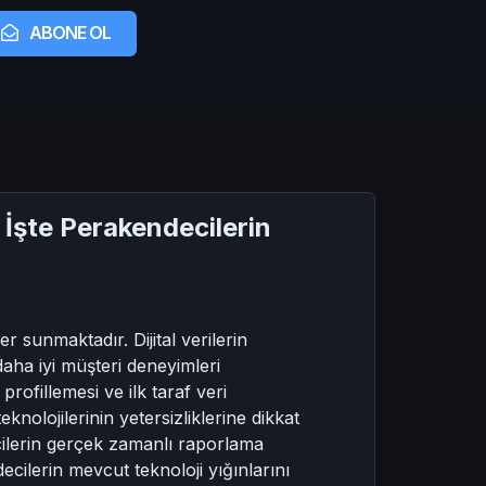
ABONE OL
 İşte Perakendecilerin
 sunmaktadır. Dijital verilerin
daha iyi müşteri deneyimleri
rofillemesi ve ilk taraf veri
nolojilerinin yetersizliklerine dikkat
cilerin gerçek zamanlı raporlama
ecilerin mevcut teknoloji yığınlarını