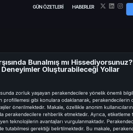
GÜN ÖZETLERİ
HABERLER
arşısında Bunalmış mı Hissediyorsunuz?
i Deneyimler Oluşturabileceği Yollar
usunda zorluk yaşayan perakendecilere yönelik önemli bilgiler
n profillemesi gibi konulara odaklanarak, perakendecilerin 
iler önerilmektedir. Makale, özellikle anonim kullanıcıların p
a perakendecilere rehberlik etmektedir. Ayrıca, etiketleme tek
yen teknolojilerin avantajları vurgulanmaktadır. Perakende
e tutabilmesi gerektiği belirtilmektedir. Bu makale, perakend