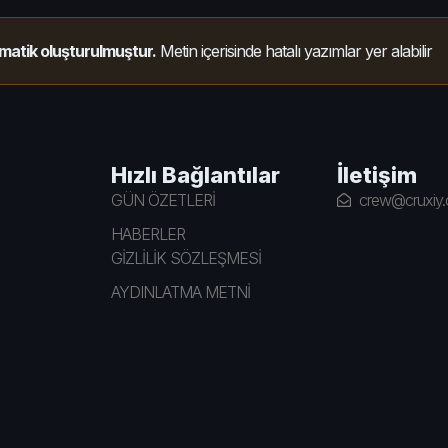
matik oluşturulmuştur.
Metin içerisinde hatalı yazımlar yer alabilir
Hızlı Bağlantılar
İletişim
GÜN ÖZETLERİ
crew@cruxiy
HABERLER
GİZLİLİK SÖZLEŞMESİ
AYDINLATMA METNİ