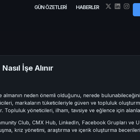
GÜN ÖZETLERİ
HABERLER
 Nasıl İşe Alınır
işe almanın neden önemli olduğunu, nerede bulunabileceğini 
ticileri, markaların tüketicileriyle güven ve topluluk oluştu
 Topluluk yöneticileri, ilham, tavsiye ve eğlence için alanlar y
mmunity Club, CMX Hub, LinkedIn, Facebook Grupları ve Upwo
şma, kriz yönetimi, araştırma ve içerik oluşturma beceriler