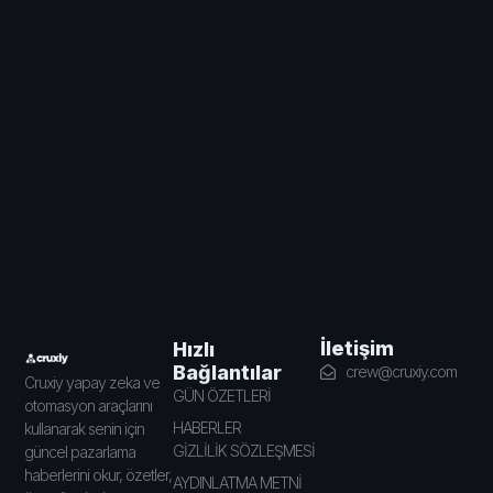
İletişim
Hızlı
Bağlantılar
crew@cruxiy.com
Cruxiy yapay zeka ve
GÜN ÖZETLERİ
otomasyon araçlarını
HABERLER
kullanarak senin için
GİZLİLİK SÖZLEŞMESİ
güncel pazarlama
haberlerini okur, özetler,
AYDINLATMA METNİ