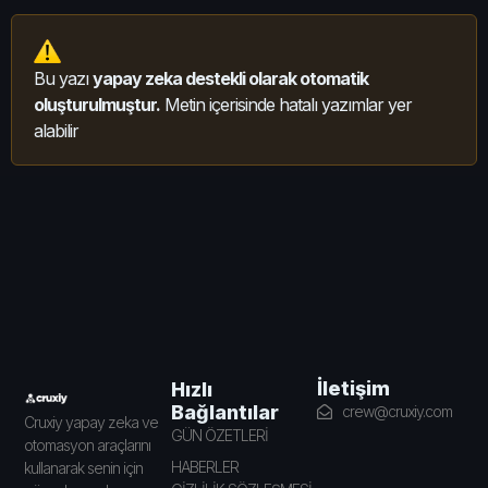
Bu yazı
yapay zeka destekli olarak otomatik
oluşturulmuştur.
Metin içerisinde hatalı yazımlar yer
alabilir
İletişim
Hızlı
Bağlantılar
crew@cruxiy.com
Cruxiy yapay zeka ve
GÜN ÖZETLERİ
otomasyon araçlarını
HABERLER
kullanarak senin için