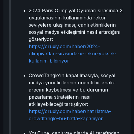
2024 Paris Olimpiyat Oyunları sırasında X
uygulamasının kullanımında rekor
seviyelere ulaşılması, canlı etkinliklerin
sosyal medya etkileşimini nasıl artırdığını
gösteriyor:
https://cruxiy.com/haber/2024-
olimpiyatlari-sirasinda-x-rekor-yuksek-
kullanim-bildiriyor
CrowdTangle’ın kapatılmasıyla, sosyal
medya yöneticilerinin önemli bir analiz
aracını kaybetmesi ve bu durumun
pazarlama stratejilerini nasıl
etkileyebileceği tartışılıyor:
https://cruxiy.com/haber/hatirlatma-
crowdtangle-bu-hafta-kapaniyor
YouTube, canlı yayınlarda AI tarafından