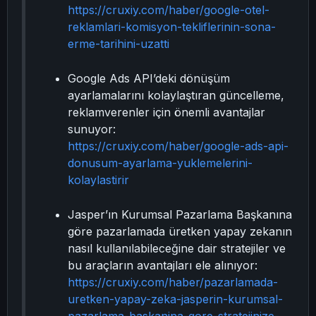
https://cruxiy.com/haber/google-otel-
reklamlari-komisyon-tekliflerinin-sona-
erme-tarihini-uzatti
Google Ads API’deki dönüşüm
ayarlamalarını kolaylaştıran güncelleme,
reklamverenler için önemli avantajlar
sunuyor:
https://cruxiy.com/haber/google-ads-api-
donusum-ayarlama-yuklemelerini-
kolaylastirir
Jasper’ın Kurumsal Pazarlama Başkanına
göre pazarlamada üretken yapay zekanın
nasıl kullanılabileceğine dair stratejiler ve
bu araçların avantajları ele alınıyor:
https://cruxiy.com/haber/pazarlamada-
uretken-yapay-zeka-jasperin-kurumsal-