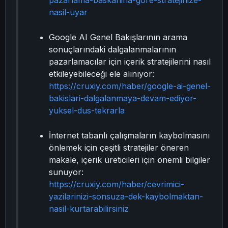
pazarlama-baskanina-gore-stratejinize-
nasil-uyar
Google AI Genel Bakışlarının arama
sonuçlarındaki dalgalanmalarının
pazarlamacılar için içerik stratejilerini nasıl
etkileyebileceği ele alınıyor:
https://cruxiy.com/haber/google-ai-genel-
bakislari-dalgalanmaya-devam-ediyor-
yuksel-dus-tekrarla
İnternet tabanlı çalışmaların kaybolmasını
önlemek için çeşitli stratejiler öneren
makale, içerik üreticileri için önemli bilgiler
sunuyor:
https://cruxiy.com/haber/cevrimici-
yazilarinizi-sonsuza-dek-kaybolmaktan-
nasil-kurtarabilirsiniz