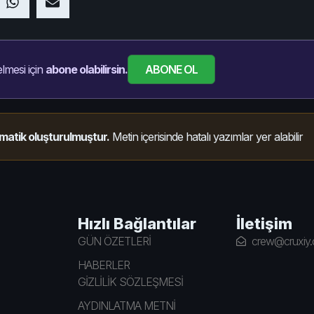
ABONE OL
lmesi için
abone olabilirsin.
matik oluşturulmuştur.
Metin içerisinde hatalı yazımlar yer alabilir
Hızlı Bağlantılar
İletişim
GÜN ÖZETLERİ
crew@cruxiy
HABERLER
GİZLİLİK SÖZLEŞMESİ
AYDINLATMA METNİ