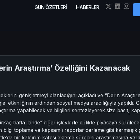
GÜN ÖZETLERİ
HABERLER
erin Araştırma’ Özelliğini Kazanacak
klerini genişletmeyi planladığını açıkladı ve “Derin Araştırma”
e’ etkinliğinin ardından sosyal medya aracılığıyla yapıldı. 
aştırma yapabilecek ve bilgileri sentezleyerek size basit, ka
aç hafta içinde” diğer işlevlerle birlikte piyasaya sürüleceği
an bilgi toplama ve kapsamlı raporlar derleme gibi karmaşık
le’da bir kaldırım kafesi ekleme sürecini araştırmasına yardım