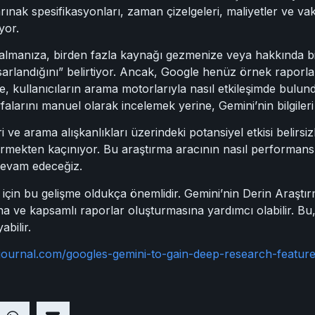
ınak spesifikasyonları, zaman çizelgeleri, maliyetler ve vaka 
yor.
lmanıza, birden fazla kaynağı gezmenize veya hakkında bilg
sarlandığını” belirtiyor. Ancak, Google henüz örnek raporl
, kullanıcıların arama motorlarıyla nasıl etkileşimde bulunduğ
sayfalarını manuel olarak incelemek yerine, Gemini’nin bilgile
ve arama alışkanlıkları üzerindeki potansiyel etkisi belirsizl
vermekten kaçınıyor. Bu araştırma aracının nasıl performan
 devam edeceğiz.
ler için bu gelişme oldukça önemlidir. Gemini’nin Derin Araştı
ına ve kapsamlı raporlar oluşturmasına yardımcı olabilir. Bu, 
abilir.
journal.com/googles-gemini-to-gain-deep-research-featur