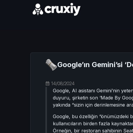
Google’ın Gemini’si ‘D
14/08/2024
Google, AI asistanı Gemini’nin yetene
duyuru, şirketin son ‘Made By Googl
yakında “sizin için derinlemesine ar
Google, bu özelliğin “önümüzdeki birk
kullanıcıların birden fazla kaynakt
Örneğin, bir restoran sahibinin Seatt