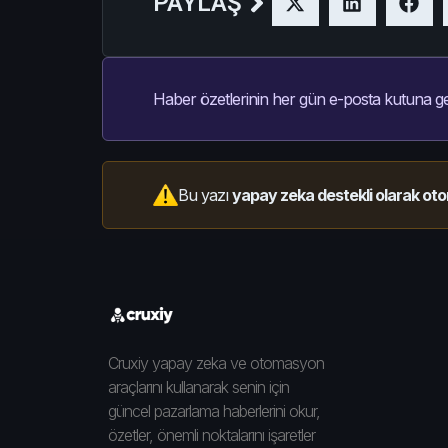
PAYLAŞ
Haber özetlerinin her gün e-posta kutuna ge
Bu yazı
yapay zeka destekli olarak oto
Cruxiy yapay zeka ve otomasyon
araçlarını kullanarak senin için
güncel pazarlama haberlerini okur,
özetler, önemli noktalarını işaretler