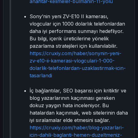
anahtar-kelimeler-bulmanin-11-yolu
Sony’nin yeni ZV-E10 II kamerası,
vlogcular için 1000 dolarlık telefonlardan
daha iyi performans sunmayı hedefliyor.
Bu bilgi, içerik üreticilerine yönelik
pazarlama stratejileri için kullanılabilir.
https://cruxiy.com/haber/sonynin-yeni-
zv-e10-ii-kamerasi-vlogculari-1-000-
dolarlik-telefonlardan-uzaklastirmak-icin-
tasarlandi
İç bağlantılar, SEO başarısı için kritiktir ve
blog yazarlarının kaçınması gereken
dokuz yaygın hata inceleniyor. Bu
hatalardan kaçınmak, web sitelerinin daha
iyi sıralamalar elde etmesini sağlar.
https://cruxiy.com/haber/blog-yazarlari-
icin-dahili-baglanti-hemen-duzeltmeniz-