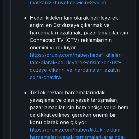
markanizi-buyutmek-icin-3-adim
Hedef kitleleri tam olarak belirleyerek
erişimi en üst düzeye çıkarmak ve
harcamaları azaltmak, pazarlamacılar için
Connected TV (CTV) reklamlarının
önemini vurguluyor.
https://cruxiy.com/haber/hedef-kitleleri-
tam-olarak-belirleyerek-erisimi-en-ust-
duzeye-cikarin-ve-harcamalari-azaltin-
edna-chavira
TikTok reklam harcamalarındaki
yavaşlama ve olası yasak tartışmaları,
pazarlamacılar için hem endişe verici hem
de dikkat edilmesi gereken önemli bir
konu olarak öne çıkıyor.
https://cruxiy.com/haber/tiktok-reklam-
harcamalari-yasak-tartismalari-arasinda-