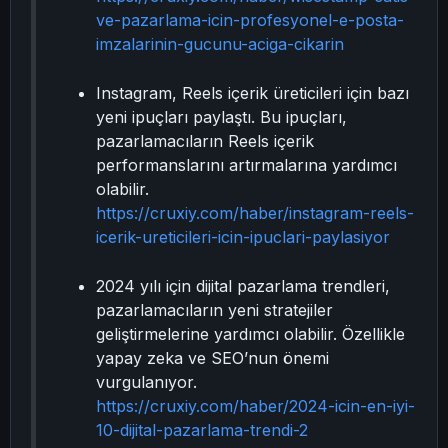
ve-pazarlama-icin-profesyonel-e-posta-
imzalarinin-gucunu-aciga-cikarin
Instagram, Reels içerik üreticileri için bazı
yeni ipuçları paylaştı. Bu ipuçları,
pazarlamacıların Reels içerik
performanslarını artırmalarına yardımcı
olabilir.
https://cruxiy.com/haber/instagram-reels-
icerik-ureticileri-icin-ipuclari-paylasiyor
2024 yılı için dijital pazarlama trendleri,
pazarlamacıların yeni stratejiler
geliştirmelerine yardımcı olabilir. Özellikle
yapay zeka ve SEO’nun önemi
vurgulanıyor.
https://cruxiy.com/haber/2024-icin-en-iyi-
10-dijital-pazarlama-trendi-2