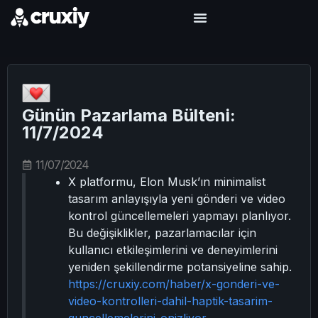
Günün Pazarlama Bülteni:
11/7/2024
11/07/2024
X platformu, Elon Musk’ın minimalist
tasarım anlayışıyla yeni gönderi ve video
kontrol güncellemeleri yapmayı planlıyor.
Bu değişiklikler, pazarlamacılar için
kullanıcı etkileşimlerini ve deneyimlerini
yeniden şekillendirme potansiyeline sahip.
https://cruxiy.com/haber/x-gonderi-ve-
video-kontrolleri-dahil-haptik-tasarim-