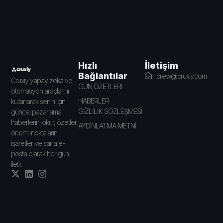
İletişim
Hızlı
Bağlantılar
crew@cruxiy.com
Cruxiy yapay zeka ve
GÜN ÖZETLERİ
otomasyon araçlarını
HABERLER
kullanarak senin için
GİZLİLİK SÖZLEŞMESİ
güncel pazarlama
haberlerini okur, özetler,
AYDINLATMA METNİ
önemli noktalarını
işaretler ve sana e-
posta olarak her gün
iletir.