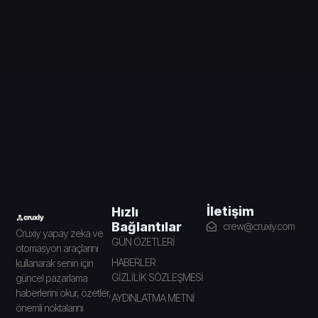
İletişim
Hızlı
Bağlantılar
crew@cruxiy.com
Cruxiy yapay zeka ve
GÜN ÖZETLERİ
otomasyon araçlarını
HABERLER
kullanarak senin için
GİZLİLİK SÖZLEŞMESİ
güncel pazarlama
haberlerini okur, özetler,
AYDINLATMA METNİ
önemli noktalarını