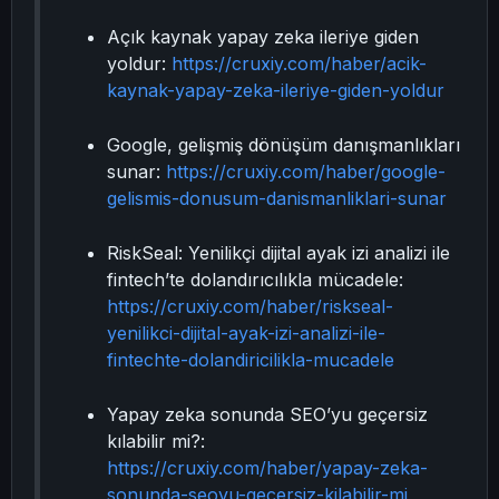
Açık kaynak yapay zeka ileriye giden
yoldur:
https://cruxiy.com/haber/acik-
kaynak-yapay-zeka-ileriye-giden-yoldur
Google, gelişmiş dönüşüm danışmanlıkları
sunar:
https://cruxiy.com/haber/google-
gelismis-donusum-danismanliklari-sunar
RiskSeal: Yenilikçi dijital ayak izi analizi ile
fintech’te dolandırıcılıkla mücadele:
https://cruxiy.com/haber/riskseal-
yenilikci-dijital-ayak-izi-analizi-ile-
fintechte-dolandiricilikla-mucadele
Yapay zeka sonunda SEO’yu geçersiz
kılabilir mi?:
https://cruxiy.com/haber/yapay-zeka-
sonunda-seoyu-gecersiz-kilabilir-mi