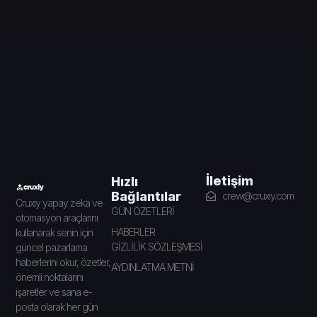
İletişim
Hızlı
Bağlantılar
crew@cruxiy.com
Cruxiy yapay zeka ve
GÜN ÖZETLERİ
otomasyon araçlarını
HABERLER
kullanarak senin için
GİZLİLİK SÖZLEŞMESİ
güncel pazarlama
haberlerini okur, özetler,
AYDINLATMA METNİ
önemli noktalarını
işaretler ve sana e-
posta olarak her gün