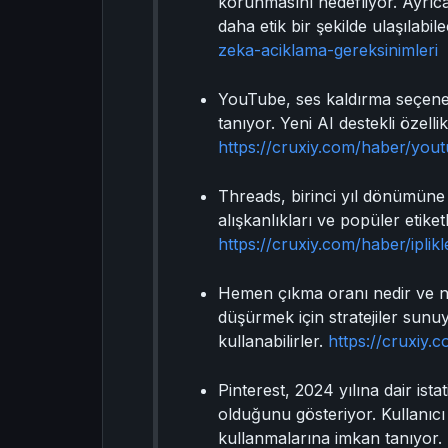
korunmasını hedefliyor. Ayrıca 
daha etik bir şekilde ulaşılabil
zeka-aciklama-gereksinimleri
YouTube, ses kaldırma seçenekl
tanıyor. Yeni AI destekli öze
https://cruxiy.com/haber/youtu
Threads, birinci yıl dönümüne ö
alışkanlıkları ve popüler etiket
https://cruxiy.com/haber/iplikl
Hemen çıkma oranı nedir ve na
düşürmek için stratejiler sunuy
kullanabilirler.
https://cruxiy.
Pinterest, 2024 yılına dair ista
olduğunu gösteriyor. Kullanıcı a
kullanmalarına imkan tanıyor.