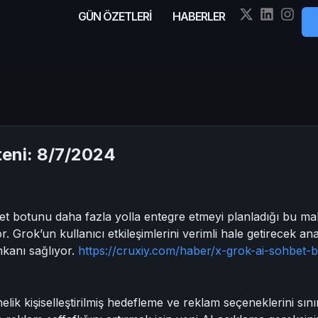
GÜN ÖZETLERİ
HABERLER
eni: 8/7/2024
 botunu daha fazla yolla entegre etmeyi planladığı bu mak
yor. Grok’un kullanıcı etkileşimlerini verimli hale getirecek an
mkanı sağlıyor.
https://cruxiy.com/haber/x-grok-ai-sohbet-
ik kişiselleştirilmiş hedefleme ve reklam seçeneklerini sını