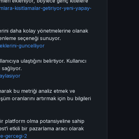
mleri ekleniyor, böylece genç kitlelere
mlara-kisitlamalar-getiriyor-yeni-yapay-
lerini daha kolay yönetmelerine olanak
üzenleme seçeneği sunuyor.
eklerini-guncelliyor
nıcıya ulaştığını belirtiyor. Kullanıcı
 sağlıyor.
paylasiyor
narak bu metriği analiz etmek ve
üm oranlarını artırmak için bu bilgileri
i bir platform olma potansiyeline sahip
st’i etkili bir pazarlama aracı olarak
ve-gercegi-2