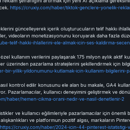
reklam şeffaflığını artırmak için yeni AI açıklama gereksini
ecek.
https://cruxiy.com/haber/tiktok-genclere-yonelik-rekla
erini güncelleyerek içerik oluşturucuların telif hakkı ihlal
llikler, videoların monetizasyonunu koruyarak daha fazla d
be-telif-hakki-ihlallerini-ele-almak-icin-ses-kaldirma-secen
zel kullanım verilerini paylaşarak 175 milyon aylık aktif kulla
ler üzerinden pazarlama stratejilerini şekillendirmek için bilgi
er-bir-yillik-yildonumunu-kutlamak-icin-kullanim-bilgilerini-
sıl kontrol edilir konusunu ele alan bu makale, GA4 kulla
or. Pazarlamacılar, kullanıcı deneyimini geliştirmek ve dönüş
com/haber/hemen-cikma-orani-nedir-ve-nasil-denetlenir-2
tistikler ve kullanıcı eğilimleriyle pazarlamacılar için öneml
lışkanlıkları ve platformun pozitif algısı, markaların Pintere
https://cruxiy.com/haber/2024-icin-44-pinterest-istatistigi-