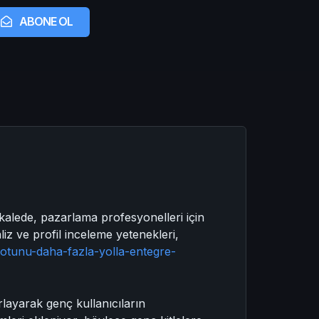
ABONE OL
alede, pazarlama profesyonelleri için
aliz ve profil inceleme yetenekleri,
botunu-daha-fazla-yolla-entegre-
rlayarak genç kullanıcıların