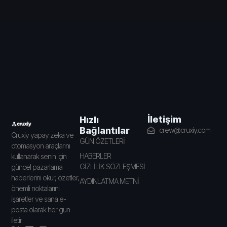
İletişim
Hızlı
Bağlantılar
crew@cruxiy.com
Cruxiy yapay zeka ve
GÜN ÖZETLERİ
otomasyon araçlarını
HABERLER
kullanarak senin için
GİZLİLİK SÖZLEŞMESİ
güncel pazarlama
haberlerini okur, özetler,
AYDINLATMA METNİ
önemli noktalarını
işaretler ve sana e-
posta olarak her gün
iletir.