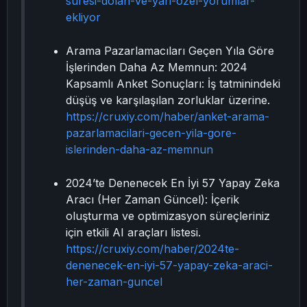
suresi-dolan-ve-yari-ozel-yorumlar-
ekliyor
Arama Pazarlamacıları Geçen Yıla Göre
İşlerinden Daha Az Memnun: 2024
Kapsamlı Anket Sonuçları: İş tatminindeki
düşüş ve karşılaşılan zorluklar üzerine.
https://cruxiy.com/haber/anket-arama-
pazarlamacilari-gecen-yila-gore-
islerinden-daha-az-memnun
2024’te Denenecek En İyi 57 Yapay Zeka
Aracı (Her Zaman Güncel): İçerik
oluşturma ve optimizasyon süreçleriniz
için etkili AI araçları listesi.
https://cruxiy.com/haber/2024te-
denenecek-en-iyi-57-yapay-zeka-araci-
her-zaman-guncel