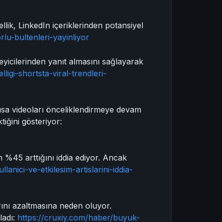
lik, LinkedIn içeriklerinden potansiyel
lu-bultenleri-yayinliyor
leyicilerinden yanıt almasını sağlayarak
igi-shortsta-viral-trendleri-
ısa videoları önceliklendirmeye devam
tiğini gösteriyor:
in %45 arttığını iddia ediyor. Ancak
lanici-ve-etkilesim-artislarini-iddia-
ını azaltmasına neden oluyor.
ladı:
https://cruxiy.com/haber/buyuk-