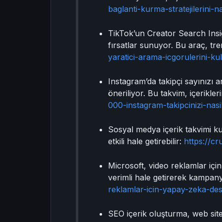
baglanti-kurma-stratejilerini-nas
TikTok’un Creator Search Insight
fırsatlar sunuyor. Bu araç, tre
yaratici-arama-icgorulerini-kull
Instagram’da takipçi sayınızı a
öneriliyor. Bu takvim, içerikl
000-instagram-takipcinizi-nasi
Sosyal medya içerik takvimi kull
etkili hale getirebilir:
https://c
Microsoft, video reklamlar için
verimli hale getirerek kampany
reklamlar-icin-yapay-zeka-deste
SEO içerik oluşturma, web siten