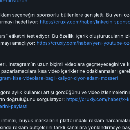
nde-olusturun
lam seçeneğini sponsorlu bültenlere genişletti. Bu yeni özel
tırmayı hedefliyor:
https://cruxiy.com/haber/linkedin-sponsor
” etiketini test ediyor. Bu özellik, içerik oluşturucuların iz
ırmayı amaçlıyor:
https://cruxiy.com/haber/yeni-youtube-ozell
, Instagram’ın uzun biçimli videolara geçmeyeceğini ve k
, pazarlamacılara kısa video içeriklerine odaklanmaları gerek
agram-kisa-videolara-bagli-kaliyor-diyor-adam-mosseri
ne göre aylık kullanıcı artışı gördüğünü ve video izlenmelerin
aların doğruluğunu sorgulatıyor:
https://cruxiy.com/haber/x-kul
erini-paylasti
htimali, büyük markaların platformdaki reklam harcamalar
sinde reklam bütçelerini farklı kanallara yönlendirmeye baş