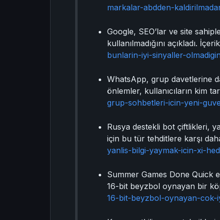
markalar-abdden-kaldirilmadan
Google, SEO’lar ve site sahiple
kullanılmadığını açıkladı. İçe
bunlarin-iyi-sinyaller-olmadigi
WhatsApp, grup davetlerine da
önlemler, kullanıcıların kim t
grup-sohbetleri-icin-yeni-guve
Rusya destekli bot çiftlikleri,
için bu tür tehditlere karşı dah
yanlis-bilgi-yaymak-icin-xi-hed
Summer Games Done Quick etkinl
16-bit beyzbol oynayan bir k
16-bit-beyzbol-oynayan-cok-iy