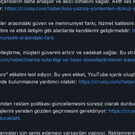
 içeriklerin daha anlaşılır ve akıcı olmasını sağlar. Aktif ses
ar:
https://cruxiy.com/haber/kisa-yazma-yontemleri-dokuz-
ler arasındaki güven ve memnuniyet farkı, hizmet kalitesini i
mi ve etkili iletişim gibi alanlarda kendilerini geliştirmelidir:
h
nuniyeti-arasindaki-fark
elleştirme, müşteri güvenini artırır ve sadakati sağlar. Bu strat
com/haber/marka-tutarliligi-ve-hiper-kisisellestirmenin-basar
s” etiketini test ediyor. Bu yeni etiket, YouTube içerik olu
şimde bulunmasına yardımcı olabilir:
https://cruxiy.com/haber
tanıtan reklam politikası güncellemesini süresiz olarak durdu
jilerini yeniden gözden geçirmesini gerektiriyor:
https://cru
duraklatti
yaları için geniş eşlemeyi varsayılan yapıyor. Reklamverenl