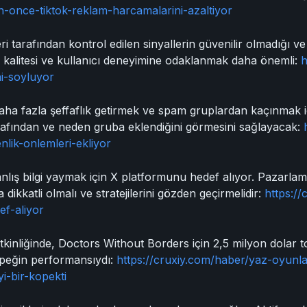
-once-tiktok-reklam-harcamalarini-azaltiyor
ri tarafından kontrol edilen sinyallerin güvenilir olmadığı v
rik kalitesi ve kullanıcı deneyimine odaklanmak daha önemli:
h
ni-soyluyor
ha fazla şeffaflık getirmek ve spam gruplardan kaçınmak içi
arafından ve neden gruba eklendiğini görmesini sağlayacak:
nlik-onlemleri-ekliyor
 yanlış bilgi yaymak için X platformunu hedef alıyor. Pazarla
a dikkatli olmalı ve stratejilerini gözden geçirmelidir:
https://
ef-aliyor
iğinde, Doctors Without Borders için 2,5 milyon dolar topla
öpeğin performansıydı:
https://cruxiy.com/haber/yaz-oyunlari-
i-bir-kopekti