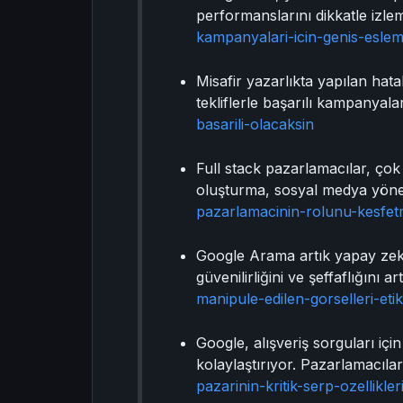
performanslarını dikkatle izle
kampanyalari-icin-genis-eslem
Misafir yazarlıkta yapılan hatala
tekliflerle başarılı kampanyalar
basarili-olacaksin
Full stack pazarlamacılar, çok 
oluşturma, sosyal medya yönetim
pazarlamacinin-rolunu-kesfe
Google Arama artık yapay zeka 
güvenilirliğini ve şeffaflığını a
manipule-edilen-gorselleri-eti
Google, alışveriş sorguları içi
kolaylaştırıyor. Pazarlamacılar,
pazarinin-kritik-serp-ozellikler