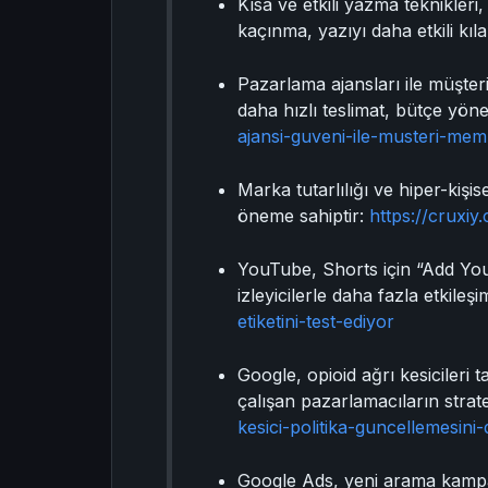
Kısa ve etkili yazma teknikleri,
kaçınma, yazıyı daha etkili kıl
Pazarlama ajansları ile müşteri
daha hızlı teslimat, bütçe yöneti
ajansi-guveni-ile-musteri-mem
Marka tutarlılığı ve hiper-kişis
öneme sahiptir:
https://cruxiy.
YouTube, Shorts için “Add Your
izleyicilerle daha fazla etkile
etiketini-test-ediyor
Google, opioid ağrı kesicileri 
çalışan pazarlamacıların strate
kesici-politika-guncellemesini-
Google Ads, yeni arama kampan