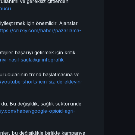
 kullanımı ve gereksiz çiftlerden
ipucu
yileştirmek için önemlidir. Ajanslar
ttps://cruxiy.com/haber/pazarlama-
ejiler başarıyı getirmek için kritik
iyi-nasil-sagladigi-infografik
şturucularının trend başlatmasına ve
/youtube-shorts-icin-siz-de-ekleyin-
rdu. Bu değişiklik, sağlık sektöründe
xiy.com/haber/google-opioid-agri-
er, bu değişiklikle birlikte kampanya