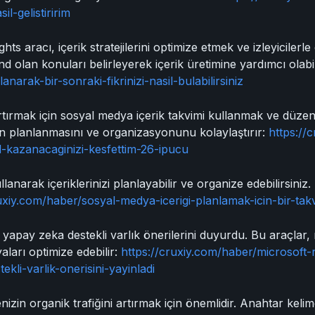
il-gelistiririm
s aracı, içerik stratejilerini optimize etmek ve izleyicilerle
nd olan konuları belirleyerek içerik üretimine yardımcı olabi
anarak-bir-sonraki-fikrinizi-nasil-bulabilirsiniz
rtırmak için sosyal medya içerik takvimi kullanmak ve düzenl
erin planlanmasını ve organizasyonunu kolaylaştırır:
https://
l-kazanacaginizi-kesfettim-26-ipucu
anarak içeriklerinizi planlayabilir ve organize edebilirsiniz. B
ruxiy.com/haber/sosyal-medya-icerigi-planlamak-icin-bir-ta
 yapay zeka destekli varlık önerilerini duyurdu. Bu araçlar, 
aları optimize edebilir:
https://cruxiy.com/haber/microsoft-
kli-varlik-onerisini-yayinladi
izin organik trafiğini artırmak için önemlidir. Anahtar keli