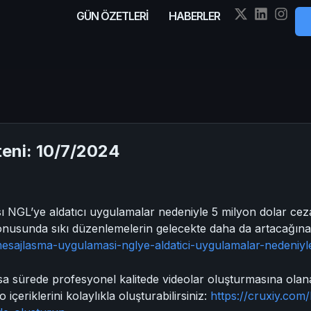
GÜN ÖZETLERİ
HABERLER
eni: 10/7/2024
NGL’ye aldatıcı uygulamalar nedeniyle 5 milyon dolar ceza 
onusunda sıkı düzenlemelerin gelecekte daha da artacağına 
mesajlasma-uygulamasi-nglye-aldatici-uygulamalar-nedeniyl
sa sürede profesyonel kalitede videolar oluşturmasına olana
içeriklerini kolaylıkla oluşturabilirsiniz:
https://cruxiy.com