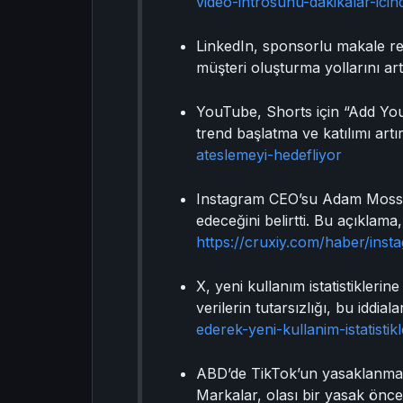
video-introsunu-dakikalar-ici
LinkedIn, sponsorlu makale rek
müşteri oluşturma yollarını ar
YouTube, Shorts için “Add Yours
trend başlatma ve katılımı art
ateslemeyi-hedefliyor
Instagram CEO’su Adam Mosseri
edeceğini belirtti. Bu açıklama
https://cruxiy.com/haber/inst
X, yeni kullanım istatistikleri
verilerin tutarsızlığı, bu iddi
ederek-yeni-kullanim-istatistikl
ABD’de TikTok’un yasaklanma i
Markalar, olası bir yasak önce