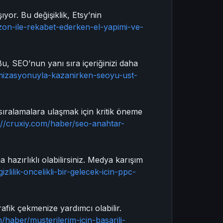
yor. Bu değişiklik, Etsy’nin
on-ile-rekabet-ederken-el-yapimi-ve-
Bu, SEO’nun yanı sıra içeriğinizi daha
imizasyonuyla-kazanirken-seoyu-ust-
ıralamalara ulaşmak için kritik öneme
://cruxiy.com/haber/seo-anahtar-
 hazırlıklı olabilirsiniz. Medya karışım
zlilik-oncelikli-bir-gelecek-icin-ppc-
rafik çekmenize yardımcı olabilir.
m/haber/musterilerim-icin-basarili-