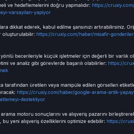
meli ve hedeflemelerini doğru yapmalıdır:
https://cruxiy.co
eyi-varsayilan-yapiyor
ra dikkat ederek, kabul edilme şansınızı artırabilirsiniz. Orijin
 oluşturulabilir:
https://cruxiy.com/haber/misafir-gonderil
yönlü becerileriyle küçük işletmeler için değerli bir varlık o
i ve analiz gibi görevlerde başarılı olabilirler:
https://cru
tmek
tarafından üretilen veya manipüle edilen görselleri etiketle
rtıracak:
https://cruxiy.com/haber/google-arama-artik-yapay
ketlemeyi-destekliyor
n arama motoru sonuçlarını ve alışveriş pazarını birleştirerek
 bu yeni alışveriş özelliklerini optimize edebilir:
https://crux
i