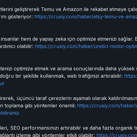
etlerini geliştirerek Temu ve Amazon ile rekabet etmeye çalışı
ını gösteriyor:
https://cruxiy.com/haber/etsy-temu-ve-amaz
em insanlar hem de yapay zeka için optimize etmenizi sağlar. 
rdımcı olabilir:
https://cruxiy.com/haber/uretici-motor-opt
itenizi optimize etmek ve arama sonuçlarında daha yüksek s
doğru bir şekilde kullanmak, web trafiğinizi artırabilir:
https
ur
ştirerek, üçüncü taraf çerezlerin aşamalı olarak kaldırılmasına
eri toplama gibi yöntemler önemli:
https://cruxiy.com/haber/gi
bilirsiniz
ileri, SEO performansınızı artırabilir ve daha fazla organik t
ağlantı izleme gibi yöntemler etkili olabilir:
https://cruxiy.co