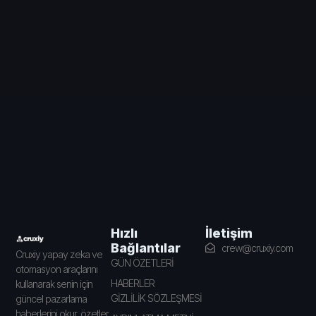
İletişim
Hızlı
Bağlantılar
crew@cruxiy.com
Cruxiy yapay zeka ve
GÜN ÖZETLERİ
otomasyon araçlarını
HABERLER
kullanarak senin için
GİZLİLİK SÖZLEŞMESİ
güncel pazarlama
haberlerini okur, özetler,