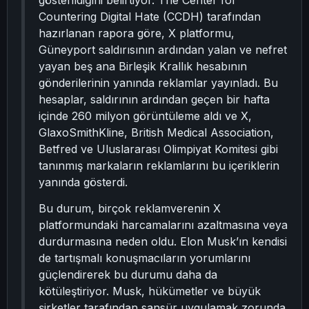
gösterildiğini belirtiyor. The Center for
Countering Digital Hate (CCDH) tarafından
hazırlanan rapora göre, X platformu,
Güneyport saldırısının ardından yalan ve nefret
yayan beş ana Birleşik Krallık hesabının
gönderilerinin yanında reklamlar yayınladı. Bu
hesaplar, saldırının ardından geçen bir hafta
içinde 260 milyon görüntüleme aldı ve X,
GlaxoSmithKline, British Medical Association,
Betfred ve Uluslararası Olimpiyat Komitesi gibi
tanınmış markaların reklamlarını bu içeriklerin
yanında gösterdi.
Bu durum, birçok reklamverenin X
platformundaki harcamalarını azaltmasına veya
durdurmasına neden oldu. Elon Musk’ın kendisi
de tartışmalı konuşmacıların yorumlarını
güçlendirerek bu durumu daha da
kötüleştiriyor. Musk, hükümetler ve büyük
şirketler tarafından sansür uygulamak zorunda