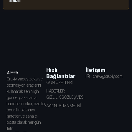
alabilir
İletişim
Hızlı
Bağlantılar
crew@cruxiy.com
Cruxiy yapay zeka ve
GÜN ÖZETLERİ
otomasyon araçlarını
HABERLER
kullanarak senin için
GİZLİLİK SÖZLEŞMESİ
güncel pazarlama
haberlerini okur, özetler,
AYDINLATMA METNİ
önemli noktalarını
işaretler ve sana e-
posta olarak her gün
iletir.