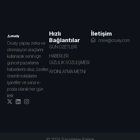
İletişim
Hızlı
Bağlantılar
crew@cruxiy.com
Cruxiy yapay zeka ve
GÜN ÖZETLERİ
otomasyon araçlarını
HABERLER
kullanarak senin için
GİZLİLİK SÖZLEŞMESİ
güncel pazarlama
haberlerini okur, özetler,
AYDINLATMA METNİ
önemli noktalarını
işaretler ve sana e-
posta olarak her gün
iletir.
© 2024 Tüm Hakları Saklıdır