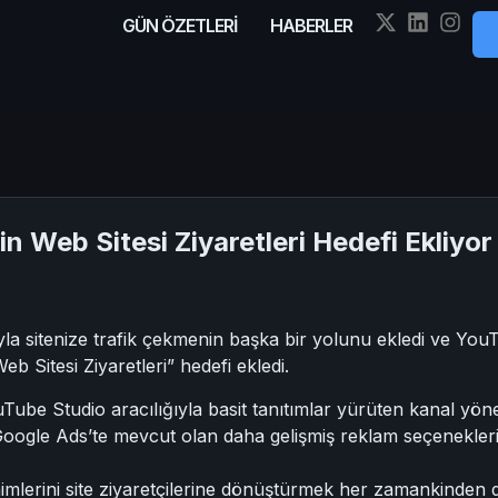
GÜN ÖZETLERİ
HABERLER
in Web Sitesi Ziyaretleri Hedefi Ekliyor
ğıyla sitenize trafik çekmenin başka bir yolunu ekledi ve Y
 Sitesi Ziyaretleri” hedefi ekledi.
Tube Studio aracılığıyla basit tanıtımlar yürüten kanal yönet
, Google Ads’te mevcut olan daha gelişmiş reklam seçenekler
lenimlerini site ziyaretçilerine dönüştürmek her zamankind