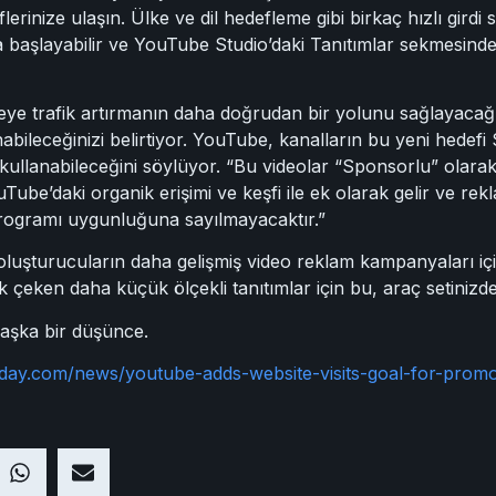
erinize ulaşın. Ülke ve dil hedefleme gibi birkaç hızlı girdi 
başlayabilir ve YouTube Studio’daki Tanıtımlar sekmesinde 
e trafik artırmanın daha doğrudan bir yolunu sağlayacağını,
nabileceğinizi belirtiyor. YouTube, kanalların bu yeni hedefi S
kullanabileceğini söylüyor. “Bu videolar “Sponsorlu” olara
ouTube’daki organik erişimi ve keşfi ile ek olarak gelir ve r
Programı uygunluğuna sayılmayacaktır.”
oluşturucuların daha gelişmiş video reklam kampanyaları içi
 çeken daha küçük ölçekli tanıtımlar için bu, araç setinizde k
başka bir düşünce.
oday.com/news/youtube-adds-website-visits-goal-for-prom