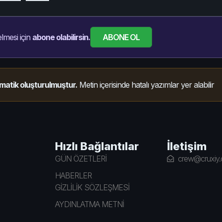
ABONE OL
lmesi için
abone olabilirsin.
matik oluşturulmuştur.
Metin içerisinde hatalı yazımlar yer alabilir
Hızlı Bağlantılar
İletişim
GÜN ÖZETLERİ
crew@cruxiy
HABERLER
GİZLİLİK SÖZLEŞMESİ
AYDINLATMA METNİ