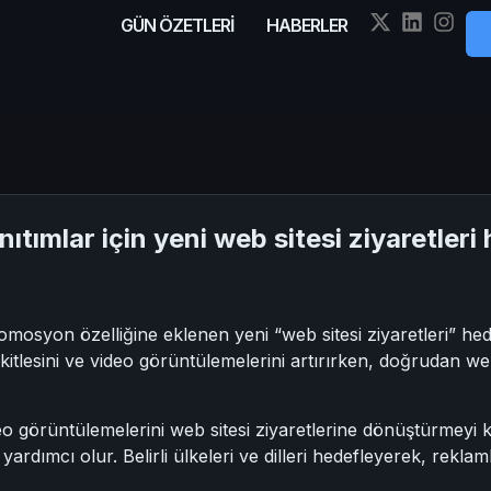
GÜN ÖZETLERİ
HABERLER
tımlar için yeni web sitesi ziyaretleri 
syon özelliğine eklenen yeni “web sitesi ziyaretleri” hedefi
 kitlesini ve video görüntülemelerini artırırken, doğrudan we
görüntülemelerini web sitesi ziyaretlerine dönüştürmeyi ko
dımcı olur. Belirli ülkeleri ve dilleri hedefleyerek, reklaml