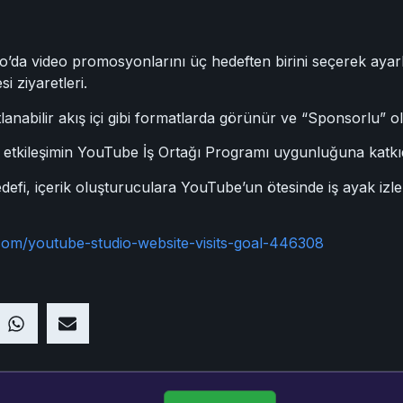
’da video promosyonlarını üç hedeften birini seçerek ayarlaya
i ziyaretleri.
lanabilir akış içi gibi formatlarda görünür ve “Sponsorlu” ola
 etkileşimin YouTube İş Ortağı Programı uygunluğuna katkı
edefi, içerik oluşturuculara YouTube’un ötesinde iş ayak izler
com/youtube-studio-website-visits-goal-446308