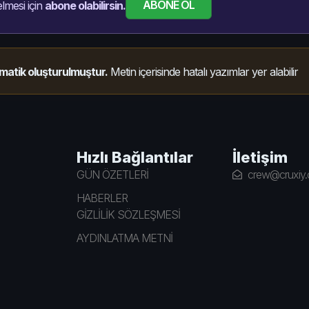
ABONE OL
lmesi için
abone olabilirsin.
matik oluşturulmuştur.
Metin içerisinde hatalı yazımlar yer alabilir
Hızlı Bağlantılar
İletişim
GÜN ÖZETLERİ
crew@cruxiy
HABERLER
GİZLİLİK SÖZLEŞMESİ
AYDINLATMA METNİ