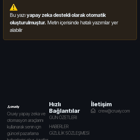
Bu yazı
yapay zeka destekli olarak otomatik
oluşturulmuştur.
Metin içerisinde hatalı yazımlar yer
alabilir
İletişim
Hızlı
Bağlantılar
crew@cruxiy.com
Cruxiy yapay zeka ve
GÜN ÖZETLERİ
otomasyon araçlarını
HABERLER
kullanarak senin için
GİZLİLİK SÖZLEŞMESİ
güncel pazarlama
haberlerini okur, özetler,