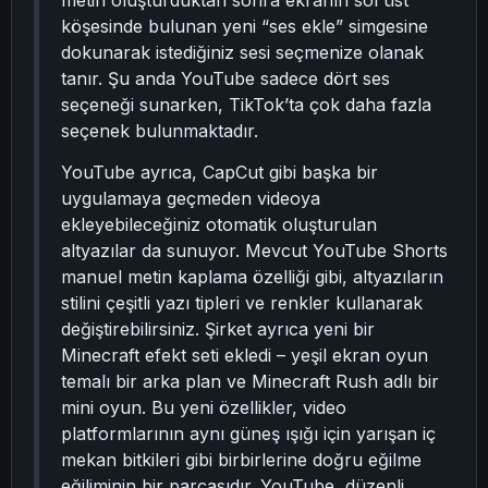
metin oluşturduktan sonra ekranın sol üst
köşesinde bulunan yeni “ses ekle” simgesine
dokunarak istediğiniz sesi seçmenize olanak
tanır. Şu anda YouTube sadece dört ses
seçeneği sunarken, TikTok’ta çok daha fazla
seçenek bulunmaktadır.
YouTube ayrıca, CapCut gibi başka bir
uygulamaya geçmeden videoya
ekleyebileceğiniz otomatik oluşturulan
altyazılar da sunuyor. Mevcut YouTube Shorts
manuel metin kaplama özelliği gibi, altyazıların
stilini çeşitli yazı tipleri ve renkler kullanarak
değiştirebilirsiniz. Şirket ayrıca yeni bir
Minecraft efekt seti ekledi – yeşil ekran oyun
temalı bir arka plan ve Minecraft Rush adlı bir
mini oyun. Bu yeni özellikler, video
platformlarının aynı güneş ışığı için yarışan iç
mekan bitkileri gibi birbirlerine doğru eğilme
eğiliminin bir parçasıdır. YouTube, düzenli