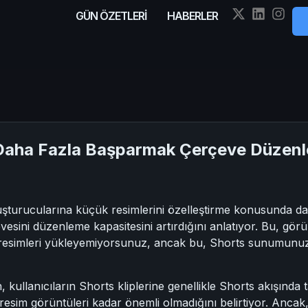
GÜN ÖZETLERİ
HABERLER
 Daha Fazla Başparmak Çerçeve Düzenl
luşturucularına küçük resimlerini özelleştirme konusunda 
sini düzenleme kapasitesini artırdığını anlatıyor. Bu, görün
 resimleri yükleyemiyorsunuz, ancak bu, Shorts sunumunuz
 kullanıcıların Shorts kliplerine genellikle Shorts akışınd
resim görüntüleri kadar önemli olmadığını belirtiyor. Ancak, 