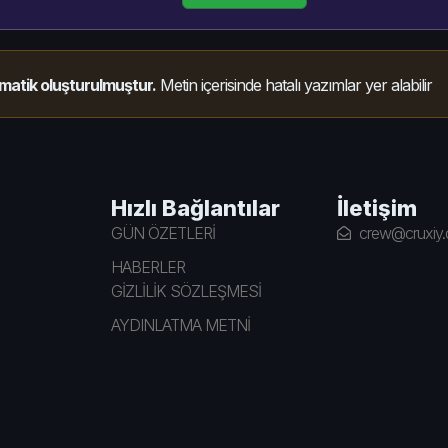
matik oluşturulmuştur.
Metin içerisinde hatalı yazımlar yer alabilir
Hızlı Bağlantılar
İletişim
GÜN ÖZETLERİ
crew@cruxiy
HABERLER
GİZLİLİK SÖZLEŞMESİ
AYDINLATMA METNİ