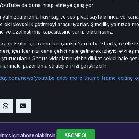
 YouTube da buna hitap etmeye çalışıyor.
yalnızca arama hashtag ve ses pivot sayfalarında ve kanalı
k işlevsellik getirmeyi araştırıyorlar. Şimdilik, yalnızca metin
ve özelleştirme kapasitesine sahip olabilirsiniz.
 yapan kişiler için önemlidir çünkü YouTube Shorts, özellikle
mesi, içeriklerinizi daha çekici hale getirerek izleyici etkileşi
uşturucuların Shorts videolarını daha dikkat çekici hale geti
anmak, pazarlama stratejilerinizi geliştirebilir.
oday.com/news/youtube-adds-more-thumb-frame-editing-op
ABONE OL
lmesi için
abone olabilirsin.