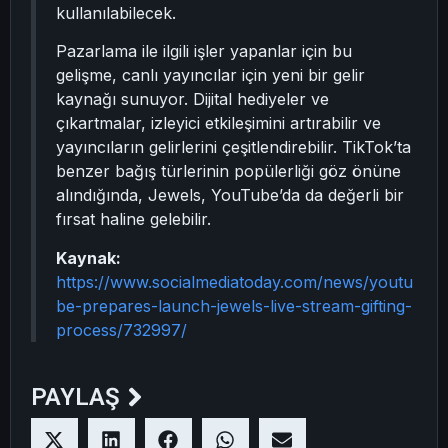
kullanılabilecek.
Pazarlama ile ilgili işler yapanlar için bu
gelişme, canlı yayıncılar için yeni bir gelir
kaynağı sunuyor. Dijital hediyeler ve
çıkartmalar, izleyici etkileşimini artırabilir ve
yayıncıların gelirlerini çeşitlendirebilir. TikTok’ta
benzer bağış türlerinin popülerliği göz önüne
alındığında, Jewels, YouTube’da da değerli bir
fırsat haline gelebilir.
Kaynak:
https://www.socialmediatoday.com/news/youtu
be-prepares-launch-jewels-live-stream-gifting-
process/732997/
PAYLAŞ