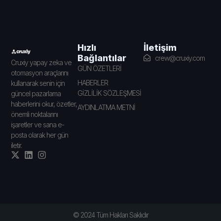
İletişim
Hızlı
Bağlantılar
crew@cruxiy.com
Cruxiy yapay zeka ve
GÜN ÖZETLERİ
otomasyon araçlarını
HABERLER
kullanarak senin için
GİZLİLİK SÖZLEŞMESİ
güncel pazarlama
haberlerini okur, özetler,
AYDINLATMA METNİ
önemli noktalarını
işaretler ve sana e-
posta olarak her gün
iletir.
© 2024 Tüm Hakları Saklıdır