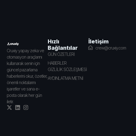
İletişim
Hızlı
Bağlantılar
crew@cruxiy.com
Cruxiy yapay zeka ve
GÜN ÖZETLERİ
otomasyon araçlarını
HABERLER
kullanarak senin için
GİZLİLİK SÖZLEŞMESİ
güncel pazarlama
haberlerini okur, özetler,
AYDINLATMA METNİ
önemli noktalarını
işaretler ve sana e-
posta olarak her gün
iletir.