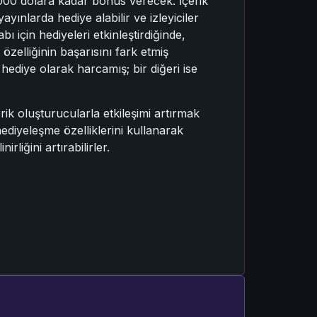
000 dolara kadar bonus verecek. İçerik
yınlarda hediye alabilir ve izleyiciler
 için hediyeleri etkinleştirdiğinde,
elliğinin başarısını fark etmiş
ra hediye olarak harcamış; bir diğeri ise
ik oluşturucularla etkileşimi artırmak
 hediyeleşme özelliklerini kullanarak
rliğini artırabilirler.