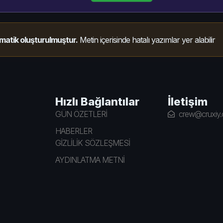
matik oluşturulmuştur.
Metin içerisinde hatalı yazımlar yer alabilir
Hızlı Bağlantılar
İletişim
GÜN ÖZETLERİ
crew@cruxiy
HABERLER
GİZLİLİK SÖZLEŞMESİ
AYDINLATMA METNİ