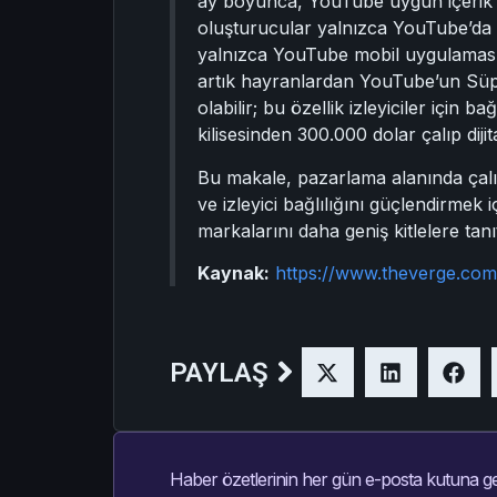
ay boyunca, YouTube uygun içerik o
oluşturucular yalnızca YouTube’da ve
yalnızca YouTube mobil uygulamasını 
artık hayranlardan YouTube’un Süpe
olabilir; bu özellik izleyiciler için 
kilisesinden 300.000 dolar çalıp diji
Bu makale, pazarlama alanında çalış
ve izleyici bağlılığını güçlendirmek 
markalarını daha geniş kitlelere tanıta
Kaynak:
https://www.theverge.com
PAYLAŞ
Haber özetlerinin her gün e-posta kutuna ge