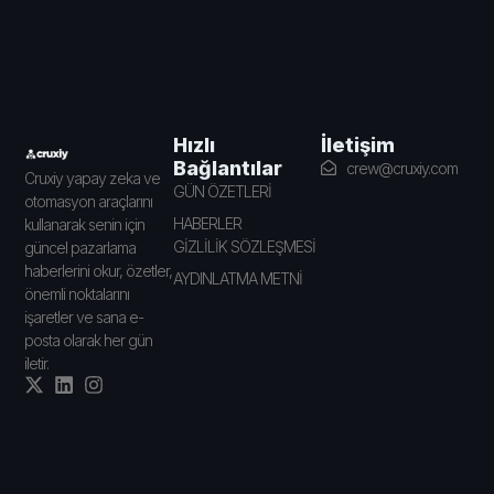
İletişim
Hızlı
Bağlantılar
crew@cruxiy.com
Cruxiy yapay zeka ve
GÜN ÖZETLERİ
otomasyon araçlarını
HABERLER
kullanarak senin için
GİZLİLİK SÖZLEŞMESİ
güncel pazarlama
haberlerini okur, özetler,
AYDINLATMA METNİ
önemli noktalarını
işaretler ve sana e-
posta olarak her gün
iletir.