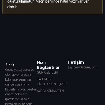
oluşturulmuştur.
Metin içerisinde hatalı yazımlar yer
alabilir
İletişim
Hızlı
Bağlantılar
crew@cruxiy.com
Cruxiy yapay zeka ve
GÜN ÖZETLERİ
otomasyon araçlarını
HABERLER
kullanarak senin için
GİZLİLİK SÖZLEŞMESİ
güncel pazarlama
haberlerini okur, özetler,
AYDINLATMA METNİ
önemli noktalarını
işaretler ve sana e-
posta olarak her gün