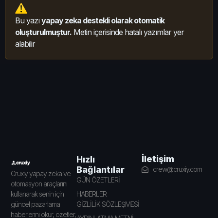
Bu yazı
yapay zeka destekli olarak otomatik
oluşturulmuştur.
Metin içerisinde hatalı yazımlar yer
alabilir
İletişim
Hızlı
Bağlantılar
crew@cruxiy.com
Cruxiy yapay zeka ve
GÜN ÖZETLERİ
otomasyon araçlarını
HABERLER
kullanarak senin için
GİZLİLİK SÖZLEŞMESİ
güncel pazarlama
haberlerini okur, özetler,