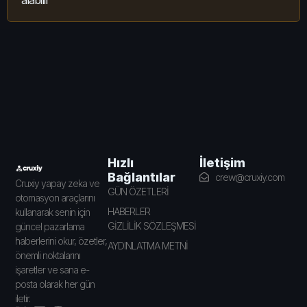
alabilir
İletişim
Hızlı
Bağlantılar
crew@cruxiy.com
Cruxiy yapay zeka ve
GÜN ÖZETLERİ
otomasyon araçlarını
HABERLER
kullanarak senin için
GİZLİLİK SÖZLEŞMESİ
güncel pazarlama
haberlerini okur, özetler,
AYDINLATMA METNİ
önemli noktalarını
işaretler ve sana e-
posta olarak her gün
iletir.