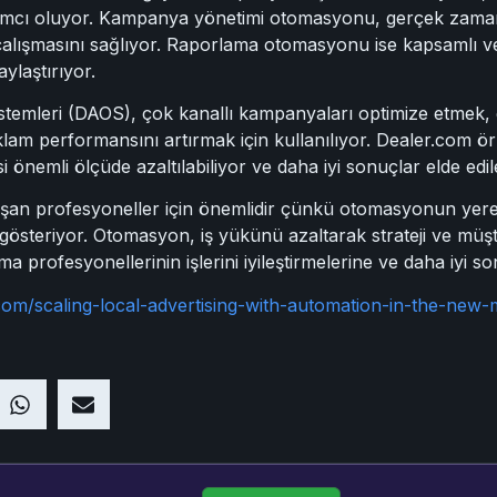
ardımcı oluyor. Kampanya yönetimi otomasyonu, gerçek zamanlı
 çalışmasını sağlıyor. Raporlama otomasyonu ise kapsamlı ve 
ylaştırıyor.
 Sistemleri (DAOS), çok kanallı kampanyaları optimize etmek
klam performansını artırmak için kullanılıyor. Dealer.com 
nemli ölçüde azaltılabiliyor ve daha iyi sonuçlar elde edile
ışan profesyoneller için önemlidir çünkü otomasyonun yere
ni gösteriyor. Otomasyon, iş yükünü azaltarak strateji ve müş
a profesyonellerinin işlerini iyileştirmelerine ve daha iyi so
.com/scaling-local-advertising-with-automation-in-the-ne