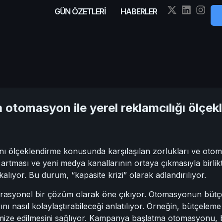
GÜN ÖZETLERİ
HABERLER
otomasyon ile yerel reklamcılığı ölçek
ı ölçeklendirme konusunda karşılaşılan zorlukları ve oto
n artması ve yeni medya kanallarının ortaya çıkmasıyla birli
kalıyor. Bu durum, “kapasite krizi” olarak adlandırılıyor.
perasyonel bir çözüm olarak öne çıkıyor. Otomasyonun bü
arını nasıl kolaylaştırabileceği anlatılıyor. Örneğin, bütçe
mize edilmesini sağlıyor. Kampanya başlatma otomasyonu, b