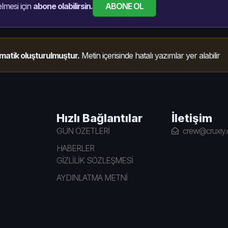
ABONE OL
lmesi için
abone olabilirsin.
matik oluşturulmuştur.
Metin içerisinde hatalı yazımlar yer alabilir
Hızlı Bağlantılar
İletişim
GÜN ÖZETLERİ
crew@cruxiy
HABERLER
GİZLİLİK SÖZLEŞMESİ
AYDINLATMA METNİ