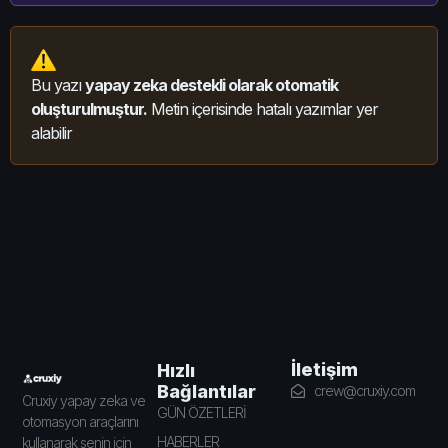
Bu yazı
yapay zeka destekli olarak otomatik
oluşturulmuştur.
Metin içerisinde hatalı yazımlar yer
alabilir
İletişim
Hızlı
Bağlantılar
crew@cruxiy.com
Cruxiy yapay zeka ve
GÜN ÖZETLERİ
otomasyon araçlarını
HABERLER
kullanarak senin için