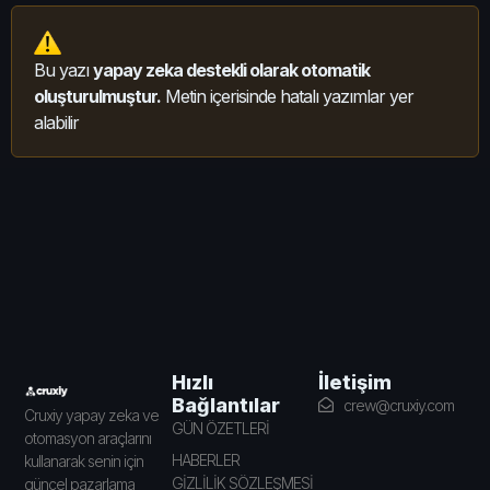
Bu yazı
yapay zeka destekli olarak otomatik
oluşturulmuştur.
Metin içerisinde hatalı yazımlar yer
alabilir
İletişim
Hızlı
Bağlantılar
crew@cruxiy.com
Cruxiy yapay zeka ve
GÜN ÖZETLERİ
otomasyon araçlarını
HABERLER
kullanarak senin için
GİZLİLİK SÖZLEŞMESİ
güncel pazarlama