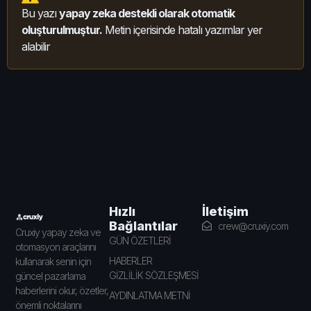
Bu yazı
yapay zeka destekli olarak otomatik
oluşturulmuştur.
Metin içerisinde hatalı yazımlar yer
alabilir
İletişim
Hızlı
Bağlantılar
crew@cruxiy.com
Cruxiy yapay zeka ve
GÜN ÖZETLERİ
otomasyon araçlarını
HABERLER
kullanarak senin için
GİZLİLİK SÖZLEŞMESİ
güncel pazarlama
haberlerini okur, özetler,
AYDINLATMA METNİ
önemli noktalarını