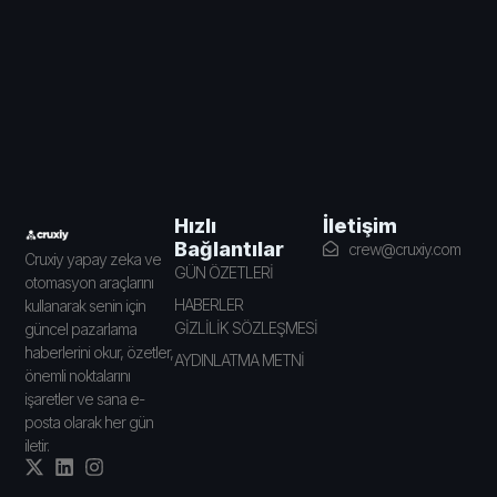
İletişim
Hızlı
Bağlantılar
crew@cruxiy.com
Cruxiy yapay zeka ve
GÜN ÖZETLERİ
otomasyon araçlarını
HABERLER
kullanarak senin için
GİZLİLİK SÖZLEŞMESİ
güncel pazarlama
haberlerini okur, özetler,
AYDINLATMA METNİ
önemli noktalarını
işaretler ve sana e-
posta olarak her gün
iletir.