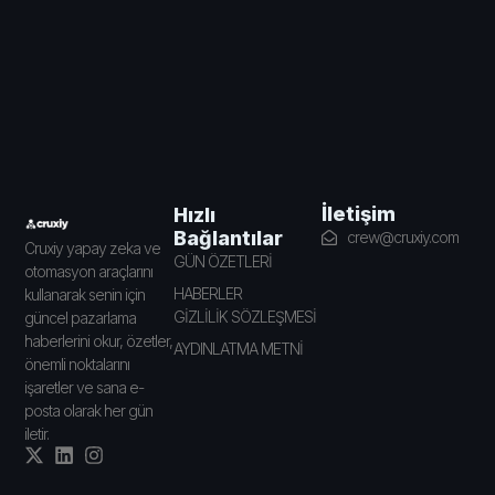
İletişim
Hızlı
Bağlantılar
crew@cruxiy.com
Cruxiy yapay zeka ve
GÜN ÖZETLERİ
otomasyon araçlarını
HABERLER
kullanarak senin için
GİZLİLİK SÖZLEŞMESİ
güncel pazarlama
haberlerini okur, özetler,
AYDINLATMA METNİ
önemli noktalarını
işaretler ve sana e-
posta olarak her gün
iletir.