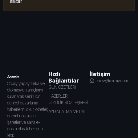
alabilir
İletişim
Hızlı
Bağlantılar
crew@cruxiy.com
Cruxiy yapay zeka ve
GÜN ÖZETLERİ
otomasyon araçlarını
HABERLER
kullanarak senin için
GİZLİLİK SÖZLEŞMESİ
güncel pazarlama
haberlerini okur, özetler,
AYDINLATMA METNİ
önemli noktalarını
işaretler ve sana e-
posta olarak her gün
iletir.