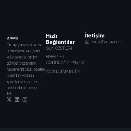
İletişim
Hızlı
Bağlantılar
crew@cruxiy.com
Cruxiy yapay zeka ve
GÜN ÖZETLERİ
otomasyon araçlarını
HABERLER
kullanarak senin için
GİZLİLİK SÖZLEŞMESİ
güncel pazarlama
haberlerini okur, özetler,
AYDINLATMA METNİ
önemli noktalarını
işaretler ve sana e-
posta olarak her gün
iletir.