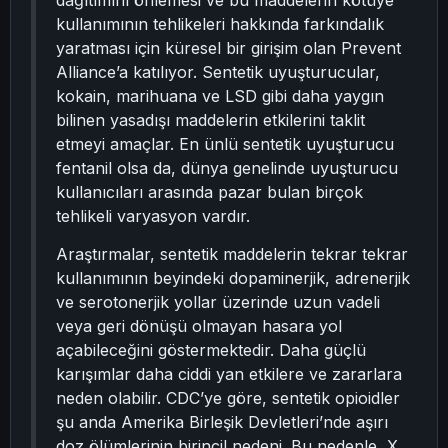
dağıtımını önlemesi ve bu maddelerin kötüye
kullanımının tehlikeleri hakkında farkındalık
yaratması için küresel bir girişim olan Prevent
Alliance’a katılıyor. Sentetik uyuşturucular,
kokain, marihuana ve LSD gibi daha yaygın
bilinen yasadışı maddelerin etkilerini taklit
etmeyi amaçlar. En ünlü sentetik uyuşturucu
fentanil olsa da, dünya genelinde uyuşturucu
kullanıcıları arasında pazar bulan birçok
tehlikeli varyasyon vardır.
Araştırmalar, sentetik maddelerin tekrar tekrar
kullanımının beyindeki dopaminerjik, adrenerjik
ve serotonerjik yollar üzerinde uzun vadeli
veya geri dönüşü olmayan hasara yol
açabileceğini göstermektedir. Daha güçlü
karışımlar daha ciddi yan etkilere ve zararlara
neden olabilir. CDC’ye göre, sentetik opioidler
şu anda Amerika Birleşik Devletleri’nde aşırı
doz ölümlerinin birincil nedeni. Bu nedenle, X